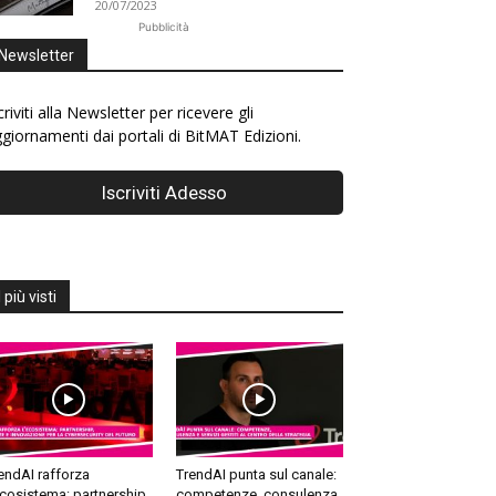
20/07/2023
Pubblicità
Newsletter
criviti alla Newsletter per ricevere gli
giornamenti dai portali di BitMAT Edizioni.
I più visti
endAI rafforza
TrendAI punta sul canale:
ecosistema: partnership,
competenze, consulenza