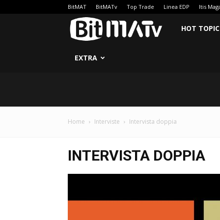
BitMAT
BitMATv
Top Trade
Linea EDP
Itis Mag
BitMATv
HOT TOPIC
EXTRA
Home
Interviste
Intervista doppia
INTERVISTA DOPPIA