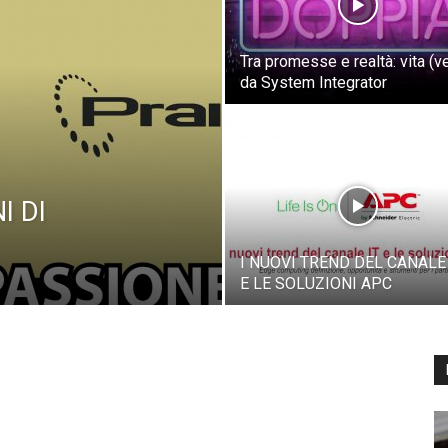
Tra promesse e realtà: vita (v
da System Integrator
I DI
I NUOVI TREND DEL CANALE 
E LE SOLUZIONI APC