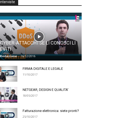
Interviste
CYBER-ATTACCHI SE LI CONOSCI LI
EVITI
Redazione
-
16/12/2016
FIRMA DIGITALE E LEGALE
11/10/2017
NETGEAR, DESIGN E QUALITA’
18/05/2017
Fatturazione elettronica: siete pronti?
25/10/2017