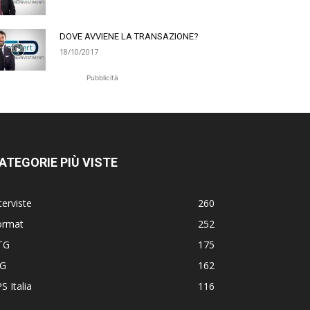
DOVE AVVIENE LA TRANSAZIONE?
18/10/2017
Pubblicità
ATEGORIE PIÙ VISTE
terviste
260
ormat
252
TG
175
TG
162
S Italia
116