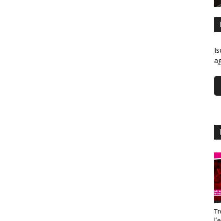
Is
ag
Tr
l’