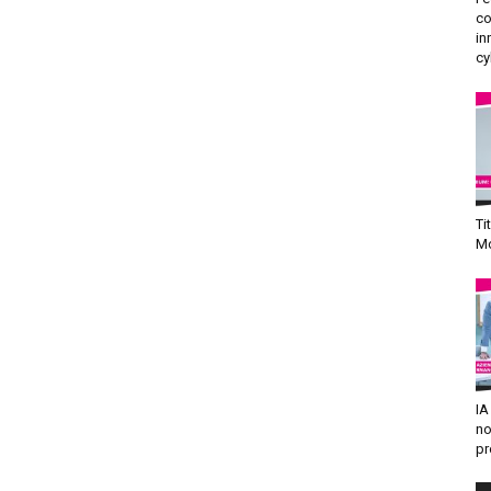
co
in
cy
Ti
Mo
IA
no
pr