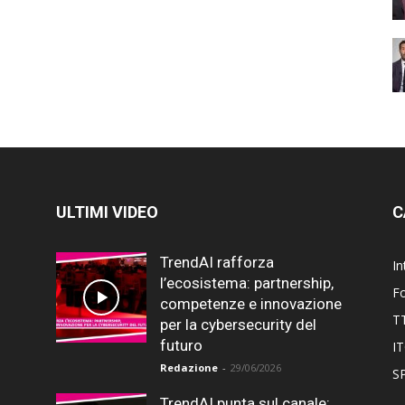
ULTIMI VIDEO
C
TrendAI rafforza
In
l’ecosistema: partnership,
F
competenze e innovazione
T
per la cybersecurity del
futuro
I
Redazione
-
29/06/2026
SP
TrendAI punta sul canale: