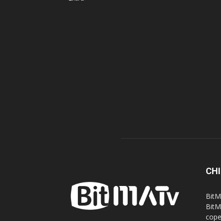
CHI
BitM
BitM
cope