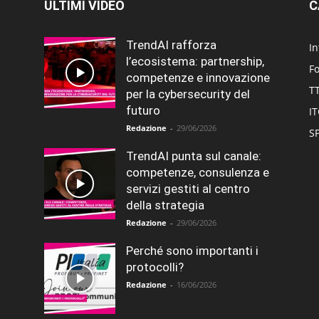
ULTIMI VIDEO
C
TrendAI rafforza
In
l’ecosistema: partnership,
F
competenze e innovazione
T
per la cybersecurity del
futuro
I
Redazione
-
29/06/2026
SP
TrendAI punta sul canale:
competenze, consulenza e
servizi gestiti al centro
della strategia
Redazione
-
29/06/2026
Perché sono importanti i
protocolli?
Redazione
-
16/06/2026