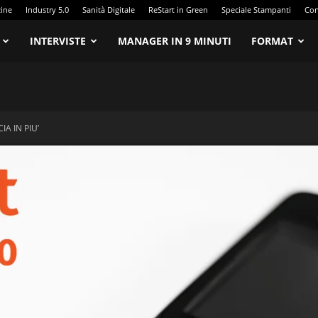
zine
Industry 5.0
Sanità Digitale
ReStart in Green
Speciale Stampanti
Con
INTERVISTE
MANAGER IN 9 MINUTI
FORMAT
A IN PIU’