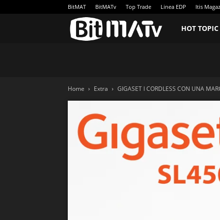
BitMAT
BitMATv
Top Trade
Linea EDP
Itis Maga
BitMATv
HOT TOPIC
Home
Extra
GIGASET I CORDLESS CON UNA MARCI