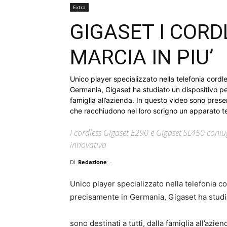
Extra
GIGASET I COR
MARCIA IN PIU’
Unico player specializzato nella telefonia cord
Germania, Gigaset ha studiato un dispositivo per
famiglia all’azienda. In questo video sono pre
che racchiudono nel loro scrigno un apparato t
I cordless Gigaset E290 e Gigaset SL450 coniu
innovativa
Di
Redazione
-
Unico player specializzato nella telefonia c
precisamente in Germania, Gigaset ha studia
sono destinati a tutti, dalla famiglia all’azien