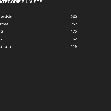
ATEGORIE PIÙ VISTE
terviste
260
ormat
252
TG
175
TG
162
S Italia
116