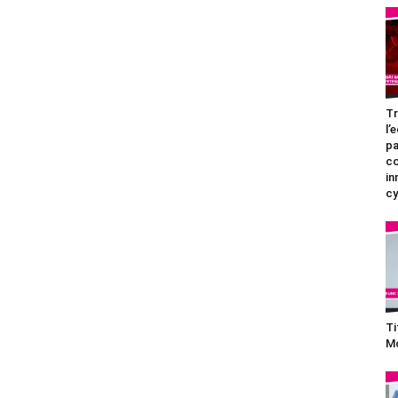
Tr
l’
pa
c
in
cy
Ti
Mo