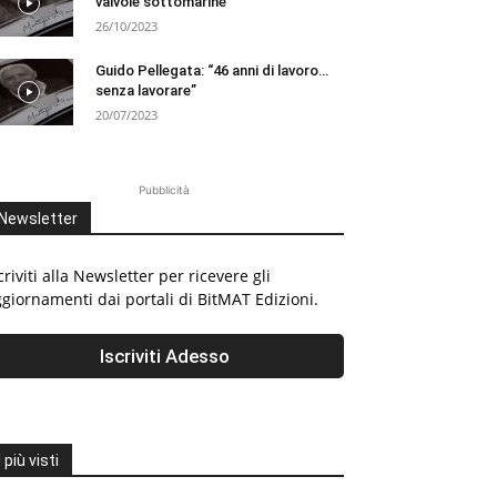
valvole sottomarine
26/10/2023
Guido Pellegata: “46 anni di lavoro…
senza lavorare”
20/07/2023
Pubblicità
Newsletter
criviti alla Newsletter per ricevere gli
giornamenti dai portali di BitMAT Edizioni.
I più visti