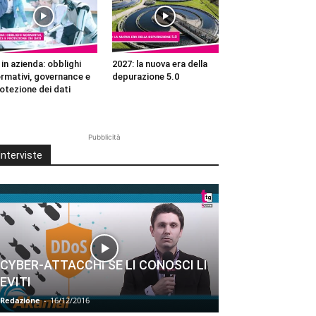
 in azienda: obblighi
2027: la nuova era della
rmativi, governance e
depurazione 5.0
otezione dei dati
Pubblicità
Interviste
CYBER-ATTACCHI SE LI CONOSCI LI
EVITI
Redazione
-
16/12/2016