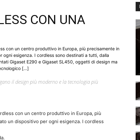
DLESS CON UNA
less con un centro produttivo in Europa, più precisamente in
 ogni esigenza. I cordless sono destinati a tutti, dalla
sentati Gigaset E290 e Gigaset SL450, oggetti di design ma
ecnologico […]
gano il design più moderno e la tecnologia più
ordless con un centro produttivo in Europa, più
to un dispositivo per ogni esigenza. I cordless
da.