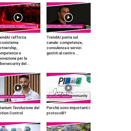
endAI rafforza
TrendAI punta sul
ecosistema:
canale: competenze,
rtnership,
consulenza e servizi
ompetenze e
gestiti al centro...
novazione per la
bersecurity del...
tanium: l’evoluzione del
Perché sono importanti i
tion Control
protocolli?