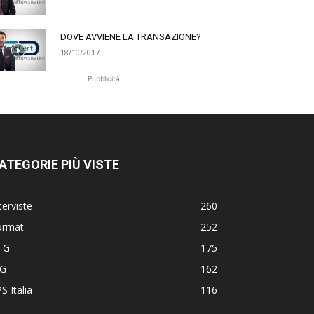
DOVE AVVIENE LA TRANSAZIONE?
18/10/2017
Pubblicità
ATEGORIE PIÙ VISTE
terviste
260
ormat
252
TG
175
TG
162
S Italia
116