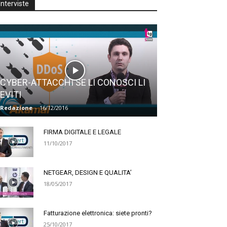
Interviste
CYBER-ATTACCHI SE LI CONOSCI LI
EVITI
Redazione
-
16/12/2016
FIRMA DIGITALE E LEGALE
11/10/2017
NETGEAR, DESIGN E QUALITA’
18/05/2017
Fatturazione elettronica: siete pronti?
25/10/2017