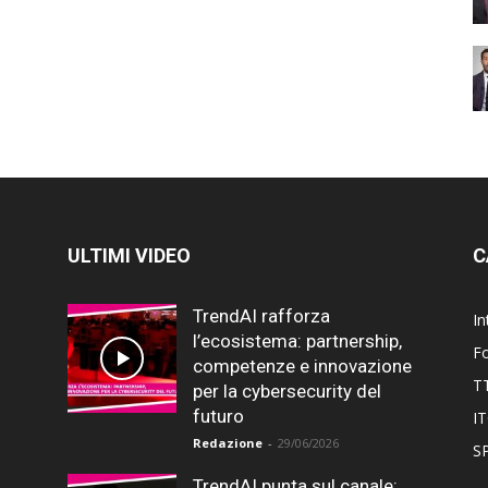
ULTIMI VIDEO
C
TrendAI rafforza
In
l’ecosistema: partnership,
F
competenze e innovazione
T
per la cybersecurity del
futuro
I
Redazione
-
29/06/2026
SP
TrendAI punta sul canale: