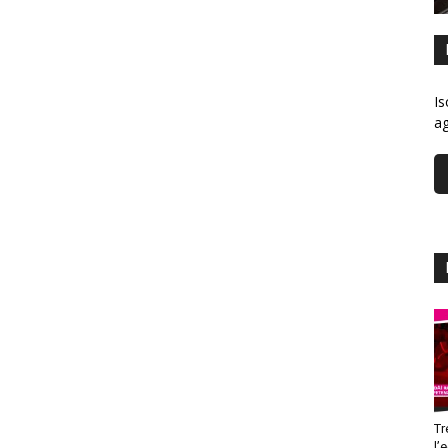
Is
ag
Tr
l’