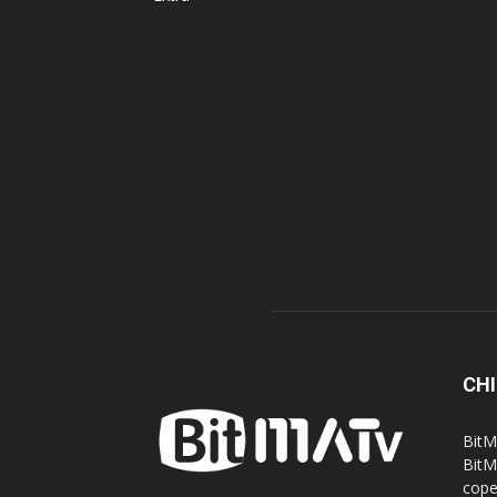
CHI
BitM
BitM
cope