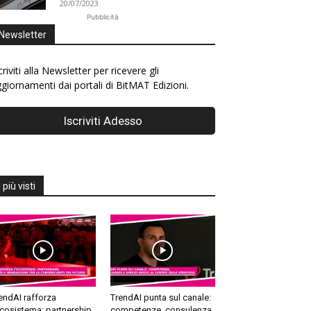
20/07/2023
Pubblicità
Newsletter
criviti alla Newsletter per ricevere gli
giornamenti dai portali di BitMAT Edizioni.
I più visti
endAI rafforza
TrendAI punta sul canale:
ecosistema: partnership,
competenze, consulenza