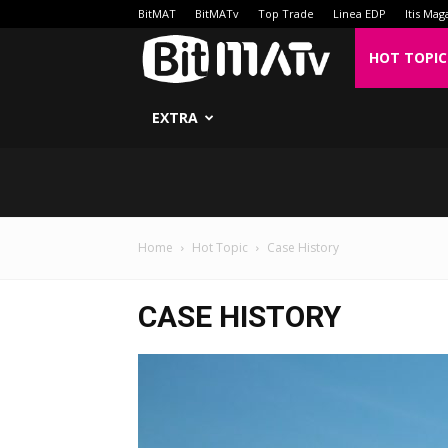
BitMAT
BitMATv
Top Trade
Linea EDP
Itis Mag
BitMATv
HOT TOPIC
EXTRA
Home
Hot Topic
Case History
CASE HISTORY