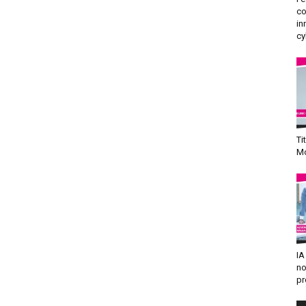
co
in
cy
Ti
Mo
IA
no
pr