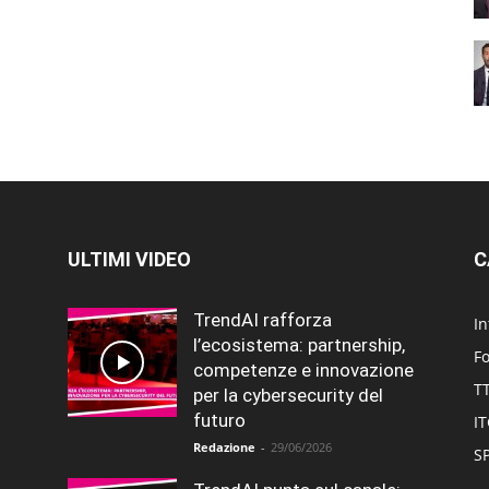
ULTIMI VIDEO
C
TrendAI rafforza
In
l’ecosistema: partnership,
F
competenze e innovazione
T
per la cybersecurity del
futuro
I
Redazione
-
29/06/2026
SP