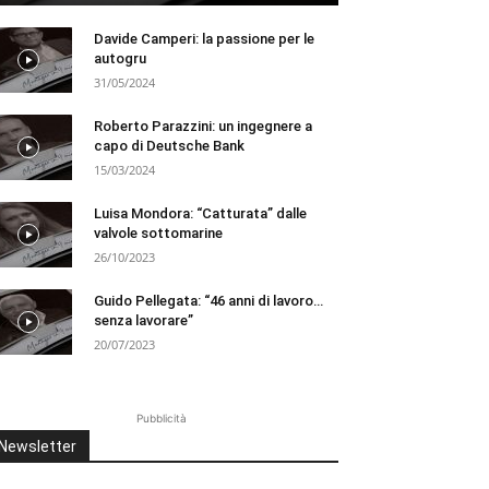
Davide Camperi: la passione per le
autogru
31/05/2024
Roberto Parazzini: un ingegnere a
capo di Deutsche Bank
15/03/2024
Luisa Mondora: “Catturata” dalle
valvole sottomarine
26/10/2023
Guido Pellegata: “46 anni di lavoro…
senza lavorare”
20/07/2023
Pubblicità
Newsletter