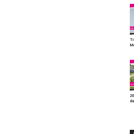
Ti
Mo
20
de