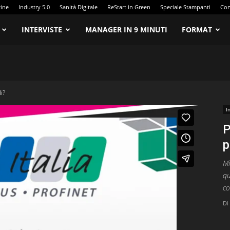
zine
Industry 5.0
Sanità Digitale
ReStart in Green
Speciale Stampanti
Con
INTERVISTE
MANAGER IN 9 MINUTI
FORMAT
i?
I
P
p
Mi
qu
co
Di