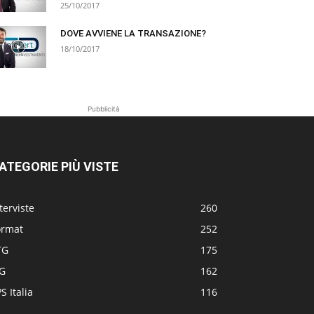
25/10/2017
DOVE AVVIENE LA TRANSAZIONE?
18/10/2017
Pubblicità
ATEGORIE PIÙ VISTE
terviste
260
ormat
252
TG
175
TG
162
S Italia
116