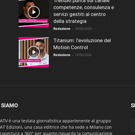
TrendAI punta sul canale:
competenze, consulenza e
servizi gestiti al centro
della strategia
Redazione
-
29/06/2026
Titanium: l’evoluzione del
Motion Control
Redazione
-
16/06/2026
 SIAMO
S
ATV è una testata giornalistica appartenente al gruppo
AT Edizioni, una casa editrice che ha sede a Milano con
copertura a 360° per quanto riguarda la comunicazione