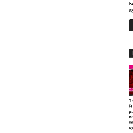
Is
ag
Tr
l’
pa
c
in
cy