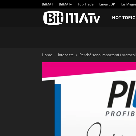
BitMAT
BitMATv
Top Trade
Linea EDP
Itis Maga
BitMATv
HOT TOPIC
Home
Interviste
Perché sono importanti i protocoll