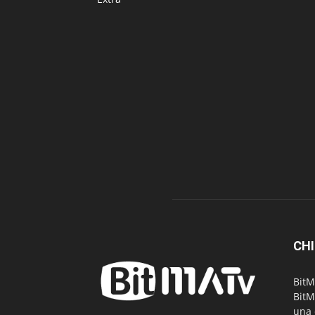
CHI
BitM
BitM
una 