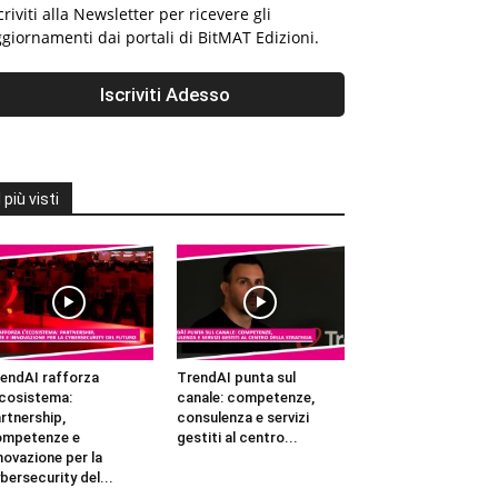
criviti alla Newsletter per ricevere gli
giornamenti dai portali di BitMAT Edizioni.
I più visti
endAI rafforza
TrendAI punta sul
ecosistema:
canale: competenze,
rtnership,
consulenza e servizi
ompetenze e
gestiti al centro...
novazione per la
bersecurity del...