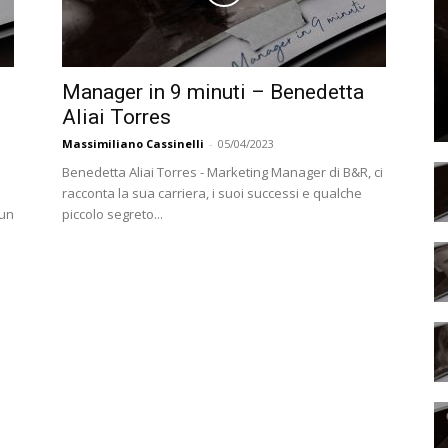
Manager in 9 minuti – Benedetta
Aliai Torres
Massimiliano Cassinelli
-
05/04/2023
Benedetta Aliai Torres - Marketing Manager di B&R, ci
racconta la sua carriera, i suoi successi e qualche
 un
piccolo segreto...