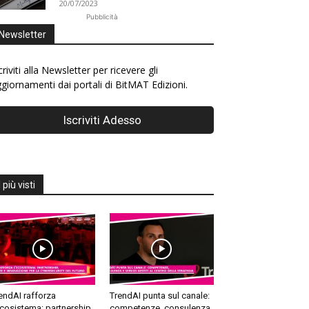
20/07/2023
Pubblicità
Newsletter
criviti alla Newsletter per ricevere gli
giornamenti dai portali di BitMAT Edizioni.
I più visti
endAI rafforza
TrendAI punta sul canale:
ecosistema: partnership,
competenze, consulenza