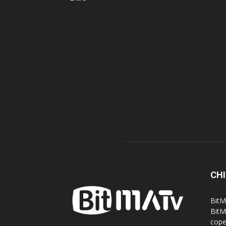
CHI
BitM
BitM
cope