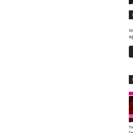
Is
ag
Tr
l’