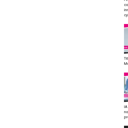
co
in
cy
Ti
Mo
IA
no
pr