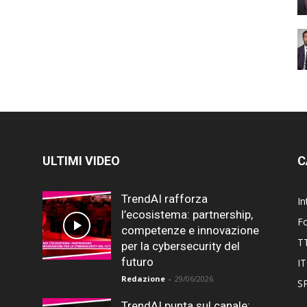
ULTIMI VIDEO
C
TrendAI rafforza
In
l’ecosistema: partnership,
F
competenze e innovazione
T
per la cybersecurity del
futuro
I
Redazione
-
29/06/2026
SP
TrendAI punta sul canale: