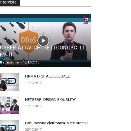
Interviste
CYBER-ATTACCHI SE LI CONOSCI LI
EVITI
Redazione
-
16/12/2016
FIRMA DIGITALE E LEGALE
11/10/2017
NETGEAR, DESIGN E QUALITA’
18/05/2017
Fatturazione elettronica: siete pronti?
25/10/2017