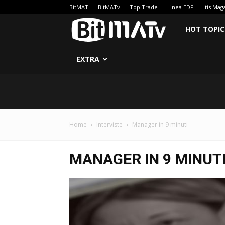
BitMAT
BitMATv
Top Trade
Linea EDP
Itis Mag
BitMATv
HOT TOPIC
EXTRA
Home
Interviste
Manager in 9 minuti
MANAGER IN 9 MINUT