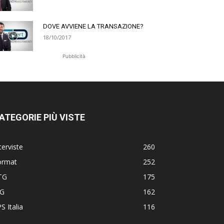
DOVE AVVIENE LA TRANSAZIONE?
18/10/2017
Pubblicità
ATEGORIE PIÙ VISTE
terviste
260
ormat
252
TG
175
TG
162
S Italia
116