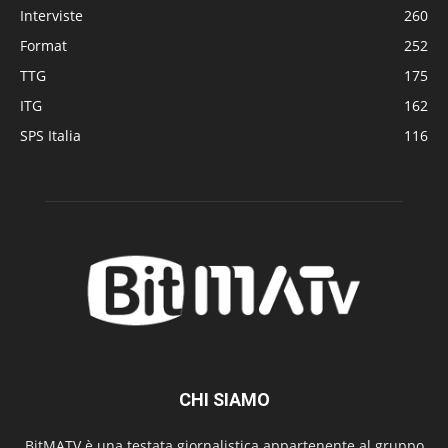
Interviste
260
Format
252
TTG
175
ITG
162
SPS Italia
116
CHI SIAMO
BitMATV è una testata giornalistica appartenente al gruppo