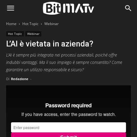
Home
Hot Topic
Webinar
Hot Topic
Webinar
L’AI è vietata in azienda?
L’AI è sempre più integrata nei processi aziendali, poiché offre
indubbi vantaggi. Ma il suo impiego è sempre consentito? Come
garantire un utilizzo responsabile e sicuro?
Di
Redazione
-