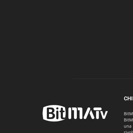
CHI
BitM
BitM
una 
rivo