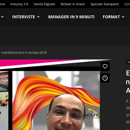
zine
Industry 5.0
Sanità Digitale
ReStart in Green
Speciale Stampanti
Con
INTERVISTE
MANAGER IN 9 MINUTI
FORMAT
 manifatturiero è tempo di AI
I
E
n
A
A 
Re
am
di