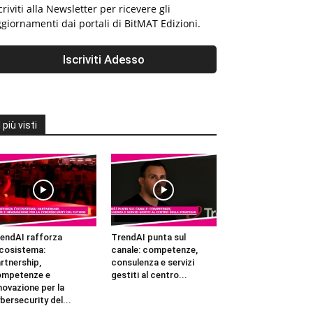
criviti alla Newsletter per ricevere gli
giornamenti dai portali di BitMAT Edizioni.
I più visti
endAI rafforza
TrendAI punta sul
ecosistema:
canale: competenze,
rtnership,
consulenza e servizi
ompetenze e
gestiti al centro...
novazione per la
bersecurity del...