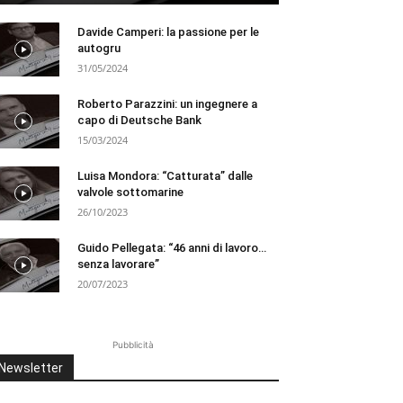
Davide Camperi: la passione per le
autogru
31/05/2024
Roberto Parazzini: un ingegnere a
capo di Deutsche Bank
15/03/2024
Luisa Mondora: “Catturata” dalle
valvole sottomarine
26/10/2023
Guido Pellegata: “46 anni di lavoro…
senza lavorare”
20/07/2023
Pubblicità
Newsletter