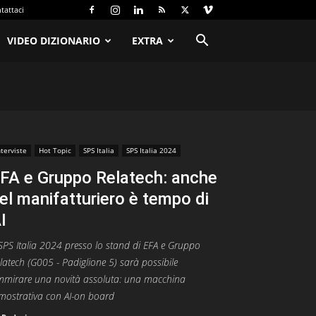
tattaci
VIDEO DIZIONARIO
EXTRA
nterviste
Hot Topic
SPS Italia
SPS Italia 2024
FA e Gruppo Relatech: anche
el manifatturiero è tempo di
I
SPS Italia 2024 presso lo stand di EFA e Gruppo
latech (G005 - Padiglione 5) sarà possibile
mirare una novità assoluta: una macchina
mostrativa con AI-on board