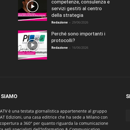
competenze, consulenza e
servizi gestiti al centro
della strategia
Redazione
-
29/06/2026
Perché sono importanti i
protocolli?
Redazione
-
16/06/2026
 SIAMO
S
ATV è una testata giornalistica appartenente al gruppo
AT Edizioni, una casa editrice che ha sede a Milano con
copertura a 360° per quanto riguarda la comunicazione
lta agli specialisti dell'lnformation & Communication