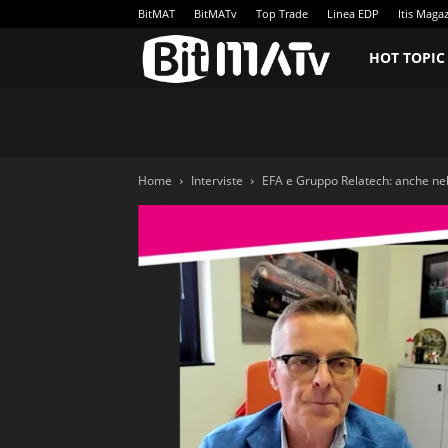
BitMAT
BitMATv
Top Trade
Linea EDP
Itis Maga
BitMATv
HOT TOPIC
Home
Interviste
EFA e Gruppo Relatech: anche nel