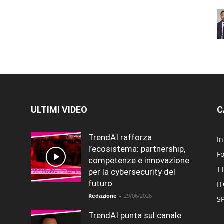
ULTIMI VIDEO
C
TrendAI rafforza
In
l’ecosistema: partnership,
F
competenze e innovazione
T
per la cybersecurity del
futuro
I
Redazione
-
29/06/2026
SP
TrendAI punta sul canale: