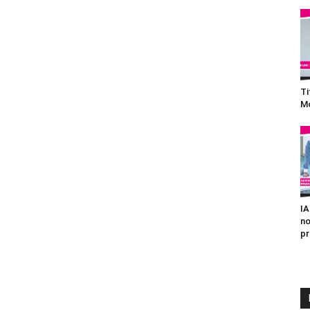
Ti
Mo
IA
no
pr