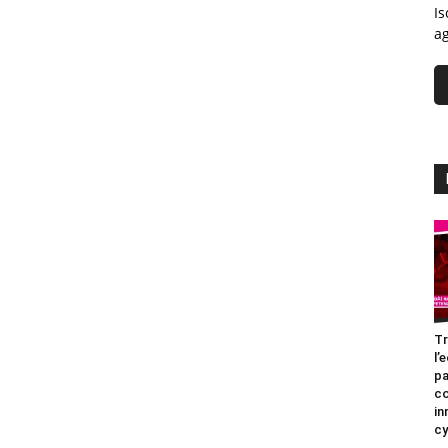
Is
ag
Tr
l’
pa
c
in
cy