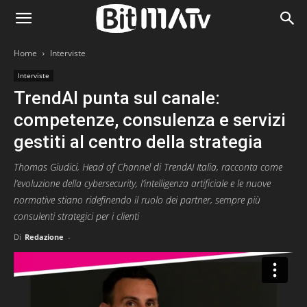
Home
Interviste
Interviste
TrendAI punta sul canale:
competenze, consulenza e servizi
gestiti al centro della strategia
Thomas Giudici, Head of Channel di TrendAI Italia, racconta come
l’evoluzione della cybersecurity, l’intelligenza artificiale e le nuove
normative stiano ridefinendo il ruolo dei partner, sempre più
consulenti strategici per i clienti
Di
Redazione
-