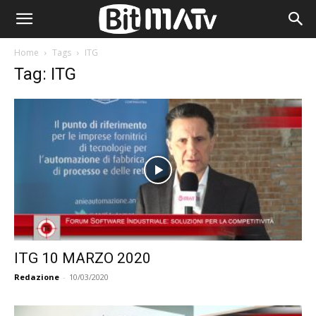
Home
Tags
ITG
Tag: ITG
ITG 10 MARZO 2020
Redazione
-
10/03/2020