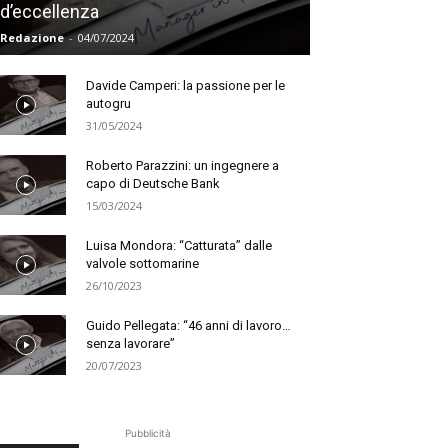
d’eccellenza
Redazione
-
04/07/2024
Davide Camperi: la passione per le
autogru
31/05/2024
Roberto Parazzini: un ingegnere a
capo di Deutsche Bank
15/03/2024
Luisa Mondora: “Catturata” dalle
valvole sottomarine
26/10/2023
Guido Pellegata: “46 anni di lavoro…
senza lavorare”
20/07/2023
Pubblicità