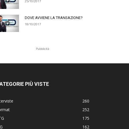
25/10/2017
DOVE AVVIENE LA TRANSAZIONE?
18/10/2017
Pubblicità
ATEGORIE PIÙ VISTE
terviste
260
ormat
252
TG
175
TG
162