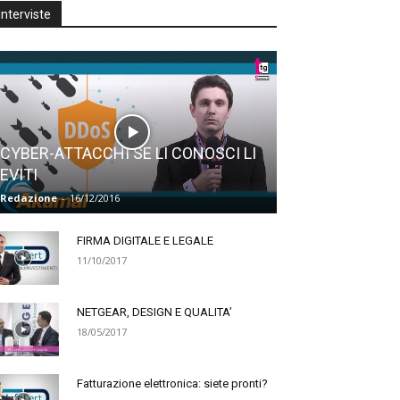
Interviste
CYBER-ATTACCHI SE LI CONOSCI LI
EVITI
Redazione
-
16/12/2016
FIRMA DIGITALE E LEGALE
11/10/2017
NETGEAR, DESIGN E QUALITA’
18/05/2017
Fatturazione elettronica: siete pronti?