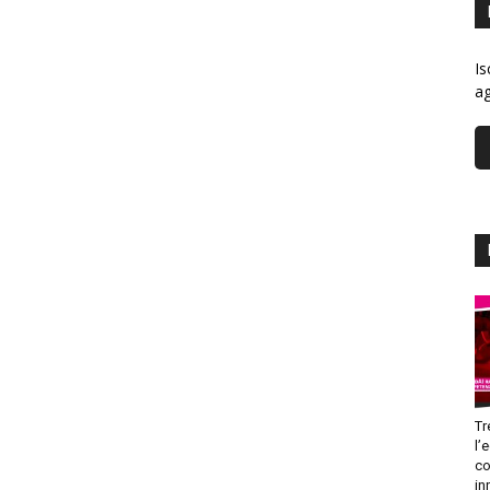
Is
ag
Tr
l’
co
in