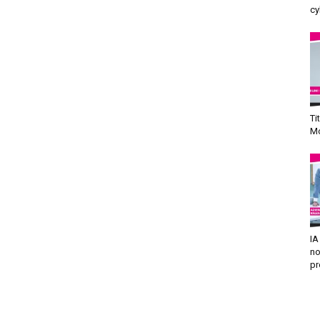
cy
Ti
Mo
IA
no
pr