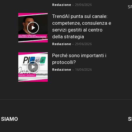
Redazione
-
29/06/2026
SP
TrendAI punta sul canale:
competenze, consulenza e
servizi gestiti al centro
della strategia
Redazione
-
29/06/2026
Perché sono importanti i
protocolli?
Redazione
-
16/06/2026
 SIAMO
S