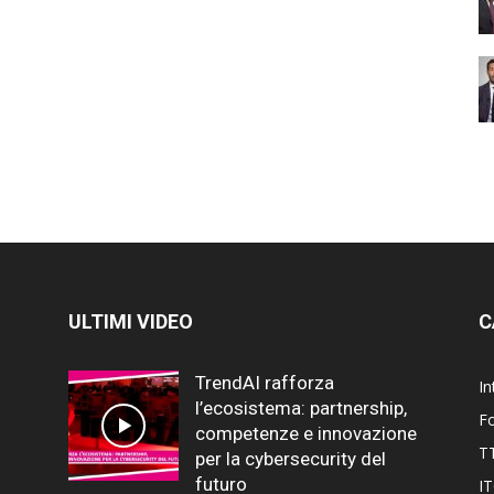
ULTIMI VIDEO
C
TrendAI rafforza
In
l’ecosistema: partnership,
F
competenze e innovazione
T
per la cybersecurity del
futuro
I