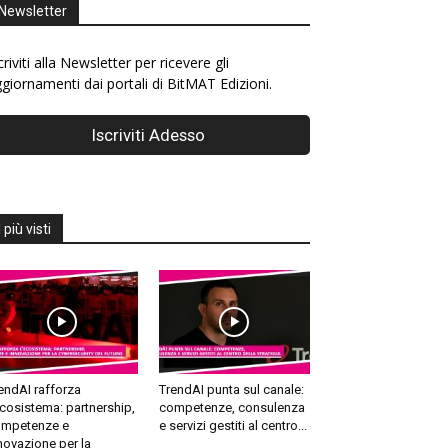
Newsletter
criviti alla Newsletter per ricevere gli
giornamenti dai portali di BitMAT Edizioni.
I più visti
endAI rafforza
TrendAI punta sul canale:
ecosistema: partnership,
competenze, consulenza
mpetenze e
e servizi gestiti al centro...
novazione per la