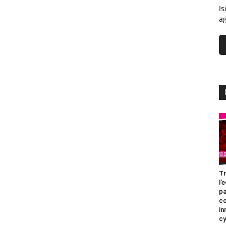
Is
ag
Tr
l’
pa
c
in
cy