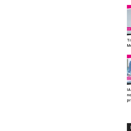
Ti
Mo
IA
no
pr