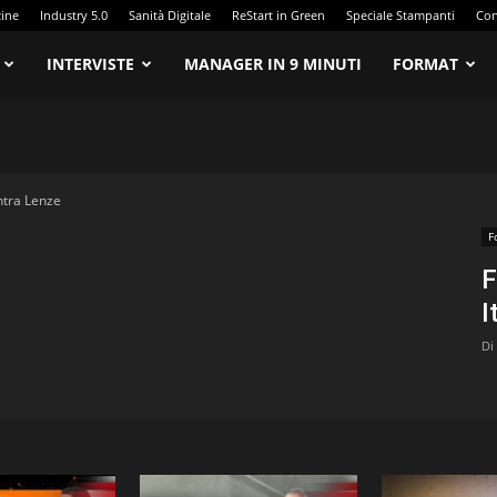
zine
Industry 5.0
Sanità Digitale
ReStart in Green
Speciale Stampanti
Con
INTERVISTE
MANAGER IN 9 MINUTI
FORMAT
ntra Lenze
F
F
I
Di