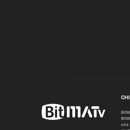
CHI
BitM
BitM
una 