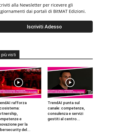
criviti alla Newsletter per ricevere gli
giornamenti dai portali di BitMAT Edizioni.
I più visti
endAI rafforza
TrendAI punta sul
ecosistema:
canale: competenze,
rtnership,
consulenza e servizi
ompetenze e
gestiti al centro...
novazione per la
bersecurity del...