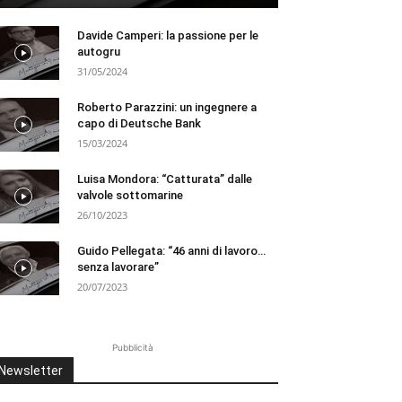
Davide Camperi: la passione per le
autogru
31/05/2024
Roberto Parazzini: un ingegnere a
capo di Deutsche Bank
15/03/2024
Luisa Mondora: “Catturata” dalle
valvole sottomarine
26/10/2023
Guido Pellegata: “46 anni di lavoro…
senza lavorare”
20/07/2023
Pubblicità
Newsletter