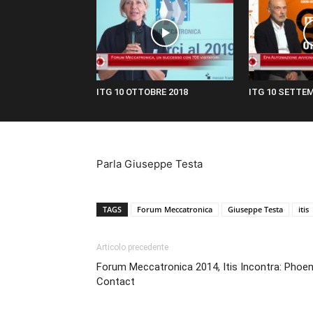
ITG 10 OTTOBRE 2018
ITG 10 SETTEM
Parla Giuseppe Testa
TAGS
Forum Meccatronica
Giuseppe Testa
itis
Articolo precedente
Forum Meccatronica 2014, Itis Incontra: Phoen
Contact