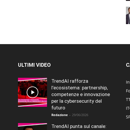
ULTIMI VIDEO
C
TrendAI rafforza
In
l’ecosistema: partnership,
F
competenze e innovazione
T
per la cybersecurity del
futuro
I
Redazione
-
29/06/2026
SP
TrendAI punta sul canale: