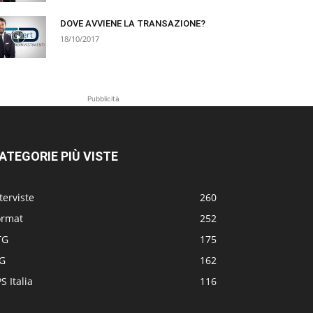
DOVE AVVIENE LA TRANSAZIONE?
18/10/2017
Pubblicità
ATEGORIE PIÙ VISTE
terviste
260
ormat
252
TG
175
TG
162
S Italia
116