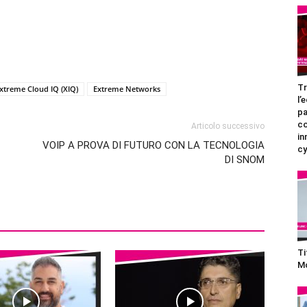
Tr
xtreme Cloud IQ (XIQ)
Extreme Networks
l’
pa
c
Articolo successivo
in
VOIP A PROVA DI FUTURO CON LA TECNOLOGIA
cy
DI SNOM
Ti
Mo