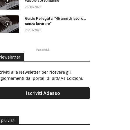
valvole sottomarine
26/10/2023
Guido Pellegata: “46 anni di lavoro…
senza lavorare”
20/07/2023
Pubblicità
Newsletter
criviti alla Newsletter per ricevere gli
giornamenti dai portali di BitMAT Edizioni.
I più visti