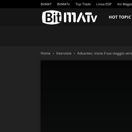
BitMAT
BitMATv
Top Trade
Linea EDP
Itis Maga
BitMATv
HOT TOPIC
Home
Interviste
Advantec: inizia il tuo viaggio ve