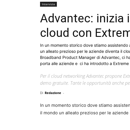
Interviste
Advantec: inizia i
cloud con Extre
In un momento storico dove stiamo assistendo all
un alleato prezioso per le aziende diventa il c
Broadband Product Manager di Advantec, ci ha 
porta alle aziende e ci ha introdotto a Extreme
Per il cloud networking Advantec propone Extr
demo gratuite. Tante le opportunità anche per
Di
Redazione
-
In un momento storico dove stiamo assistendo
il mondo un alleato prezioso per le aziende 