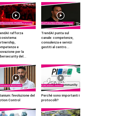
endAI rafforza
TrendAI punta sul
ecosistema:
canale: competenze,
rtnership,
consulenza e servizi
ompetenze e
gestiti al centro...
novazione per la
bersecurity del...
tanium: l’evoluzione del
Perché sono importanti i
tion Control
protocolli?