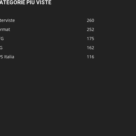
ATEGORIE PIÙ VISTE
terviste
260
ormat
252
TG
175
TG
162
S Italia
116