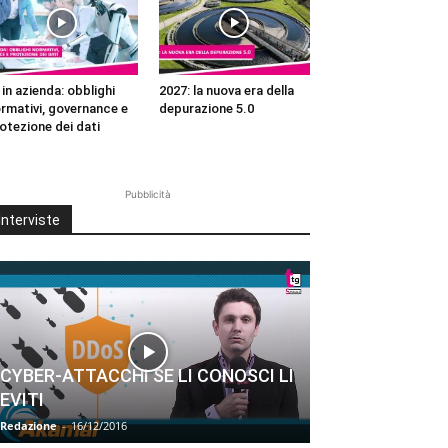
 in azienda: obblighi
2027: la nuova era della
rmativi, governance e
depurazione 5.0
otezione dei dati
Pubblicità
Interviste
CYBER-ATTACCHI SE LI CONOSCI LI
EVITI
Redazione
-
16/12/2016