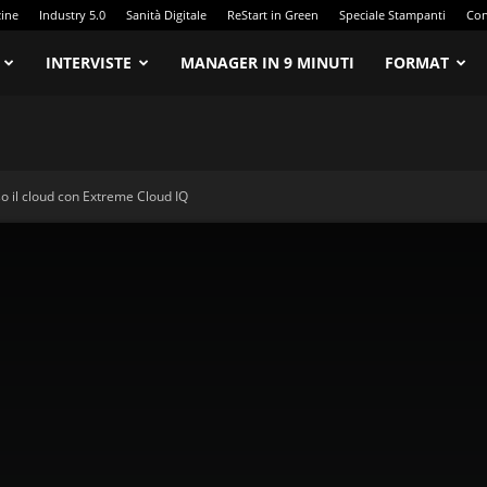
zine
Industry 5.0
Sanità Digitale
ReStart in Green
Speciale Stampanti
Con
INTERVISTE
MANAGER IN 9 MINUTI
FORMAT
rso il cloud con Extreme Cloud IQ