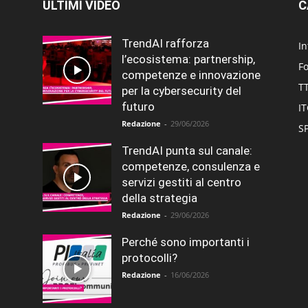
ULTIMI VIDEO
C
TrendAI rafforza
In
l’ecosistema: partnership,
F
competenze e innovazione
T
per la cybersecurity del
futuro
I
Redazione
-
29/06/2026
SP
TrendAI punta sul canale:
competenze, consulenza e
servizi gestiti al centro
della strategia
Redazione
-
29/06/2026
Perché sono importanti i
protocolli?
Redazione
-
16/06/2026