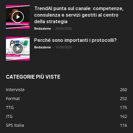
TrendAI punta sul canale: competenze,
consulenza e servizi gestiti al centro
della strategia
Redazione
-
29/06/2026
Perché sono importanti i protocolli?
Redazione
-
16/06/2026
CATEGORIE PIÙ VISTE
Interviste
260
Format
252
TTG
175
ITG
162
SPS Italia
116