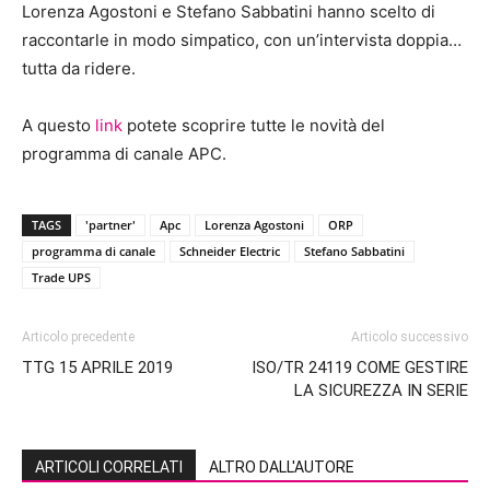
Lorenza Agostoni e Stefano Sabbatini hanno scelto di
raccontarle in modo simpatico, con un’intervista doppia…
tutta da ridere.
A questo
link
potete scoprire tutte le novità del
programma di canale APC.
TAGS
'partner'
Apc
Lorenza Agostoni
ORP
programma di canale
Schneider Electric
Stefano Sabbatini
Trade UPS
Articolo precedente
Articolo successivo
TTG 15 APRILE 2019
ISO/TR 24119 COME GESTIRE
LA SICUREZZA IN SERIE
ARTICOLI CORRELATI
ALTRO DALL'AUTORE