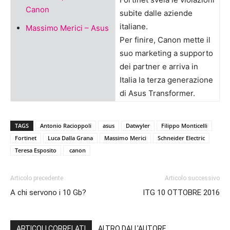
Canon
subite dalle aziende
italiane.
Massimo Merici – Asus
Per finire, Canon mette il
suo marketing a supporto
dei partner e arriva in
Italia la terza generazione
di Asus Transformer.
TAGS
Antonio Racioppoli
asus
Datwyler
Filippo Monticelli
Fortinet
Luca Dalla Grana
Massimo Merici
Schneider Electric
Teresa Esposito
canon
Articolo precedente
Articolo successivo
A chi servono i 10 Gb?
ITG 10 OTTOBRE 2016
ARTICOLI CORRELATI
ALTRO DALL'AUTORE