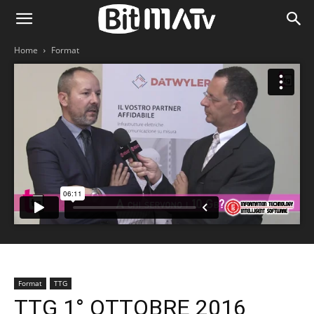
Home
Format
Format
TTG
TTG 1° OTTOBRE 2016