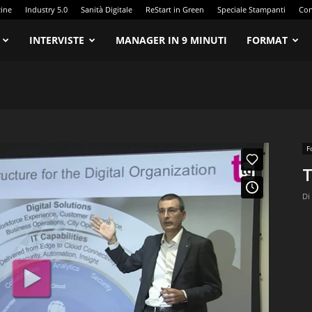
zine
Industry 5.0
Sanità Digitale
ReStart in Green
Speciale Stampanti
Con
INTERVISTE
MANAGER IN 9 MINUTI
FORMAT
F
T
Di