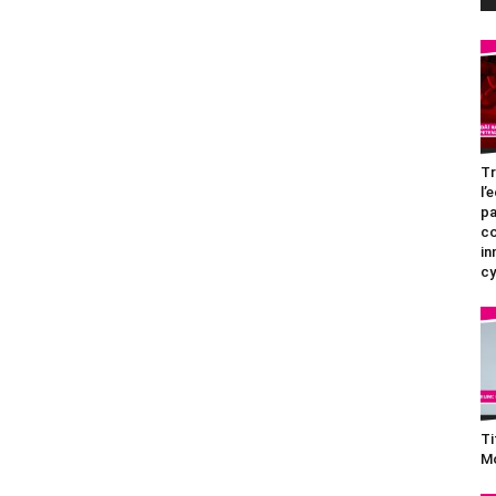
Tr
l’
pa
c
in
cy
Ti
Mo