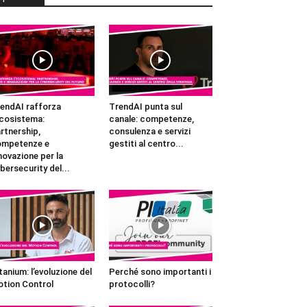
endAI rafforza
TrendAI punta sul
ecosistema:
canale: competenze,
rtnership,
consulenza e servizi
ompetenze e
gestiti al centro...
novazione per la
bersecurity del...
tanium: l’evoluzione del
Perché sono importanti i
tion Control
protocolli?