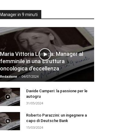
Manager in 9 minuti
Maria Vittoria Livraga: Manager al
femminile in una struttura
oncologica d’eccellenza
Redazione
-
04/07/2024
Davide Camperi: la passione per le
autogru
31/05/2024
Roberto Parazzini: un ingegnere a
capo di Deutsche Bank
15/03/2024