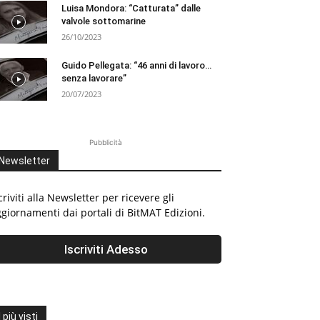
Luisa Mondora: “Catturata” dalle
valvole sottomarine
26/10/2023
Guido Pellegata: “46 anni di lavoro…
senza lavorare”
20/07/2023
Pubblicità
Newsletter
criviti alla Newsletter per ricevere gli
giornamenti dai portali di BitMAT Edizioni.
I più visti