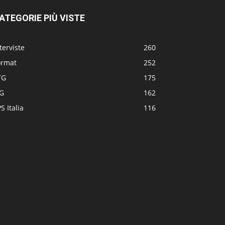
ATEGORIE PIÙ VISTE
terviste
260
ormat
252
TG
175
TG
162
S Italia
116