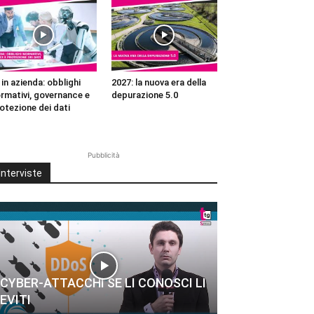
 in azienda: obblighi
2027: la nuova era della
rmativi, governance e
depurazione 5.0
otezione dei dati
Pubblicità
Interviste
CYBER-ATTACCHI SE LI CONOSCI LI
EVITI