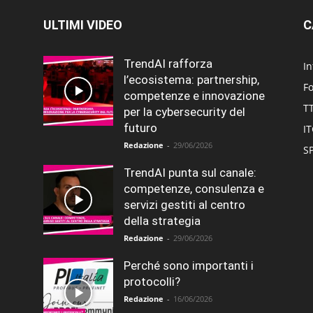
ULTIMI VIDEO
C
TrendAI rafforza
In
l’ecosistema: partnership,
F
competenze e innovazione
T
per la cybersecurity del
futuro
I
Redazione
-
29/06/2026
SP
TrendAI punta sul canale:
competenze, consulenza e
servizi gestiti al centro
della strategia
Redazione
-
29/06/2026
Perché sono importanti i
protocolli?
Redazione
-
16/06/2026