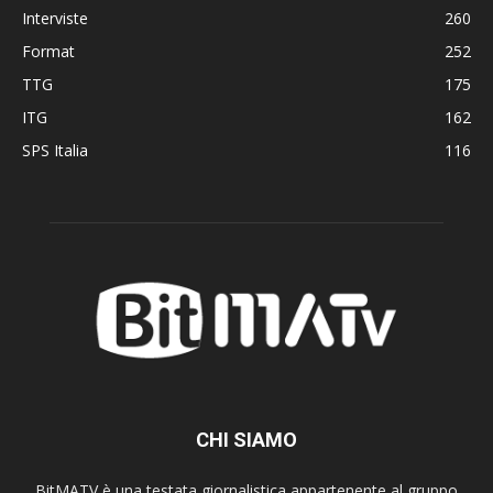
Interviste
260
Format
252
TTG
175
ITG
162
SPS Italia
116
CHI SIAMO
BitMATV è una testata giornalistica appartenente al gruppo