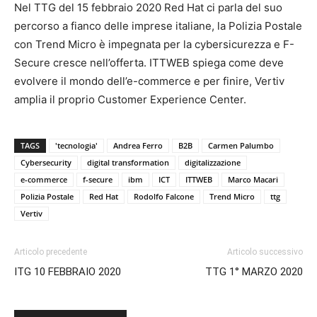
Nel TTG del 15 febbraio 2020 Red Hat ci parla del suo
percorso a fianco delle imprese italiane, la Polizia Postale
con Trend Micro è impegnata per la cybersicurezza e F-
Secure cresce nell’offerta. ITTWEB spiega come deve
evolvere il mondo dell’e-commerce e per finire, Vertiv
amplia il proprio Customer Experience Center.
TAGS
'tecnologia'
Andrea Ferro
B2B
Carmen Palumbo
Cybersecurity
digital transformation
digitalizzazione
e-commerce
f-secure
ibm
ICT
ITTWEB
Marco Macari
Polizia Postale
Red Hat
Rodolfo Falcone
Trend Micro
ttg
Vertiv
Articolo precedente
Articolo successivo
ITG 10 FEBBRAIO 2020
TTG 1° MARZO 2020