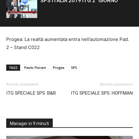
SPS ITALIA 2019 ITG 2° GIORNO
Progea: La realtà aumentata entra nell’automazione Pad.
2 – Stand C022
TAGS
Paolo Fiorani
Progea
SPS
Articolo precedente
Articolo successivo
ITG SPECIALE SPS: B&R
ITG SPECIALE SPS: HOFFMAN
Manager in 9 minuti