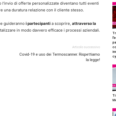
o l’invio di offerte personalizzate diventano tutti eventi
re una duratura relazione con il cliente stesso.
tore guideranno
i partecipanti
a scoprire,
attraverso la
talizzare in modo davvero efficace i processi aziendali.
Tr
l’
pa
c
Articolo successivo
in
Covid-19 e uso dei Termoscanner. Rispettiamo
cy
la legge!
Ti
Mo