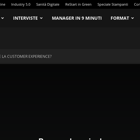
zine
Industry 5.0
Sanità Digitale
ReStart in Green
Speciale Stampanti
Con
INTERVISTE
MANAGER IN 9 MINUTI
FORMAT
E LA CUSTOMER EXPERIENCE?