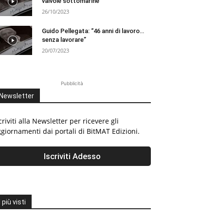
valvole sottomarine
26/10/2023
Guido Pellegata: “46 anni di lavoro…
senza lavorare”
20/07/2023
Pubblicità
Newsletter
criviti alla Newsletter per ricevere gli
giornamenti dai portali di BitMAT Edizioni.
I più visti