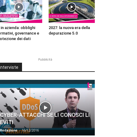
 in azienda: obblighi
2027: la nuova era della
rmativi, governance e
depurazione 5.0
otezione dei dati
Pubblicità
Interviste
CYBER-ATTACCHI SE LI CONOSCI LI
EVITI
Redazione
-
16/12/2016