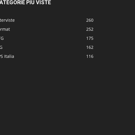
ATEGORIE PIÙ VISTE
terviste
260
ormat
252
TG
175
TG
162
S Italia
116