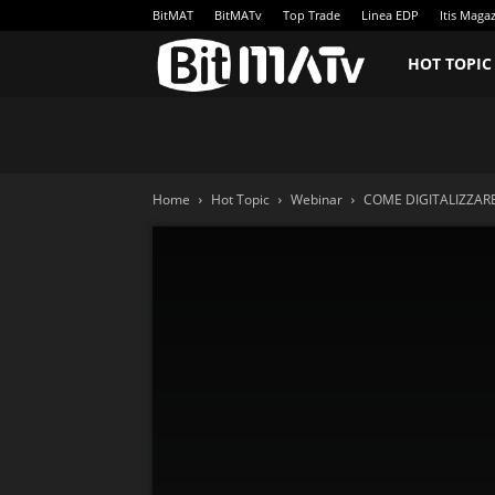
BitMAT
BitMATv
Top Trade
Linea EDP
Itis Maga
BitMATv
HOT TOPIC
Home
Hot Topic
Webinar
COME DIGITALIZZAR