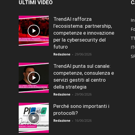
ULTIMI VIDEO
C
TrendAI rafforza
In
l’ecosistema: partnership,
F
competenze e innovazione
T
per la cybersecurity del
futuro
I
Redazione
-
29/06/2026
SP
TrendAI punta sul canale:
competenze, consulenza e
servizi gestiti al centro
della strategia
Redazione
-
29/06/2026
Perché sono importanti i
protocolli?
Redazione
-
16/06/2026