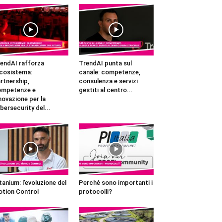
endAI rafforza
TrendAI punta sul
ecosistema:
canale: competenze,
rtnership,
consulenza e servizi
ompetenze e
gestiti al centro...
novazione per la
bersecurity del...
tanium: l’evoluzione del
Perché sono importanti i
tion Control
protocolli?