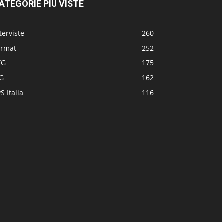
ATEGORIE PIÙ VISTE
terviste
260
ormat
252
TG
175
TG
162
S Italia
116