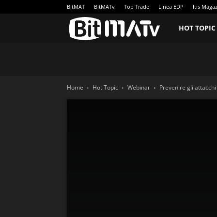
BitMAT
BitMATv
Top Trade
Linea EDP
Itis Maga
BitMATv
HOT TOPIC
Home
Hot Topic
Webinar
Prevenire gli attacch