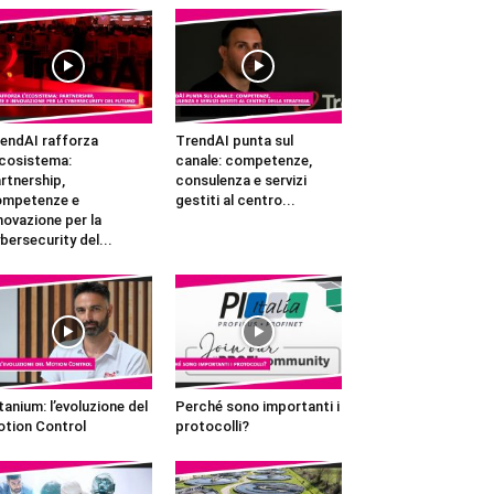
endAI rafforza
TrendAI punta sul
ecosistema:
canale: competenze,
rtnership,
consulenza e servizi
ompetenze e
gestiti al centro...
novazione per la
bersecurity del...
tanium: l’evoluzione del
Perché sono importanti i
tion Control
protocolli?