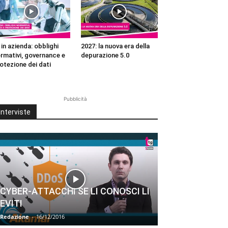
 in azienda: obblighi
2027: la nuova era della
rmativi, governance e
depurazione 5.0
otezione dei dati
Pubblicità
Interviste
CYBER-ATTACCHI SE LI CONOSCI LI
EVITI
Redazione
-
16/12/2016