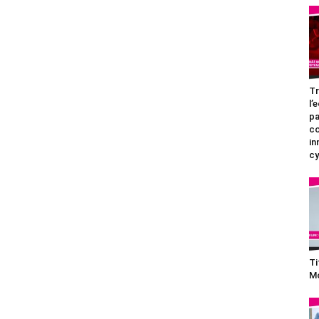
Tr
l’
pa
c
in
cy
Ti
Mo