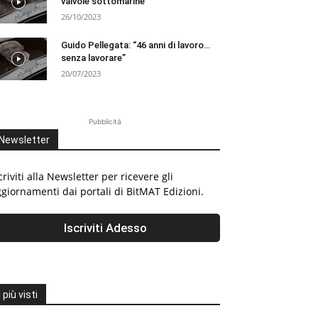
valvole sottomarine
26/10/2023
Guido Pellegata: “46 anni di lavoro…
senza lavorare”
20/07/2023
Pubblicità
Newsletter
criviti alla Newsletter per ricevere gli
giornamenti dai portali di BitMAT Edizioni.
I più visti