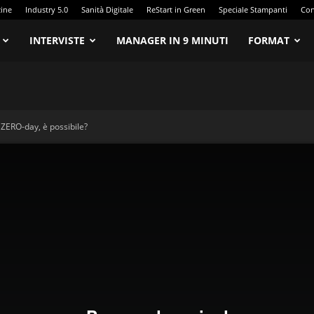
zine
Industry 5.0
Sanità Digitale
ReStart in Green
Speciale Stampanti
Con
INTERVISTE
MANAGER IN 9 MINUTI
FORMAT
i ZERO-day, è possibile?