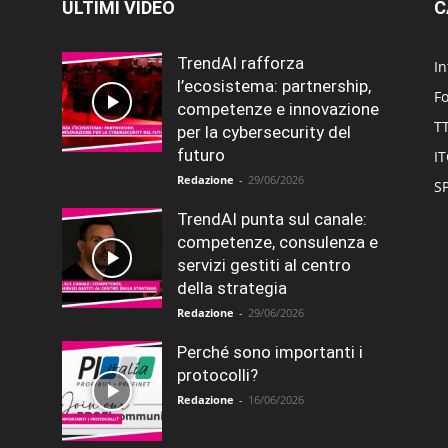
ULTIMI VIDEO
C
TrendAI rafforza
In
l’ecosistema: partnership,
F
competenze e innovazione
T
per la cybersecurity del
futuro
I
Redazione
-
29/06/2026
SP
TrendAI punta sul canale:
competenze, consulenza e
servizi gestiti al centro
della strategia
Redazione
-
29/06/2026
Perché sono importanti i
protocolli?
Redazione
-
16/06/2026