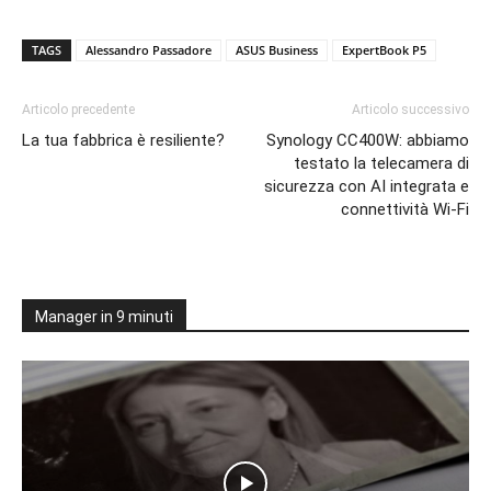
TAGS
Alessandro Passadore
ASUS Business
ExpertBook P5
Articolo precedente
Articolo successivo
La tua fabbrica è resiliente?
Synology CC400W: abbiamo
testato la telecamera di
sicurezza con AI integrata e
connettività Wi-Fi
Manager in 9 minuti