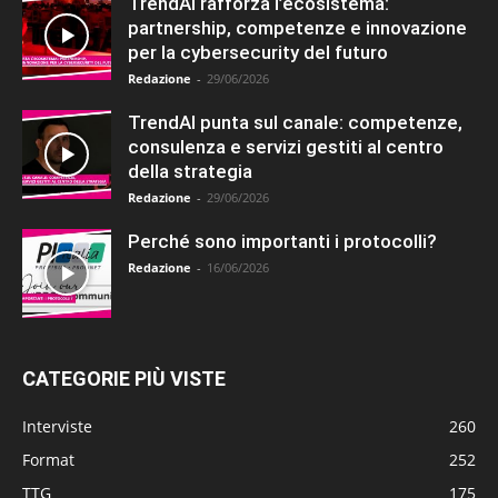
TrendAI rafforza l’ecosistema:
partnership, competenze e innovazione
per la cybersecurity del futuro
Redazione
-
29/06/2026
TrendAI punta sul canale: competenze,
consulenza e servizi gestiti al centro
della strategia
Redazione
-
29/06/2026
Perché sono importanti i protocolli?
Redazione
-
16/06/2026
CATEGORIE PIÙ VISTE
Interviste
260
Format
252
TTG
175