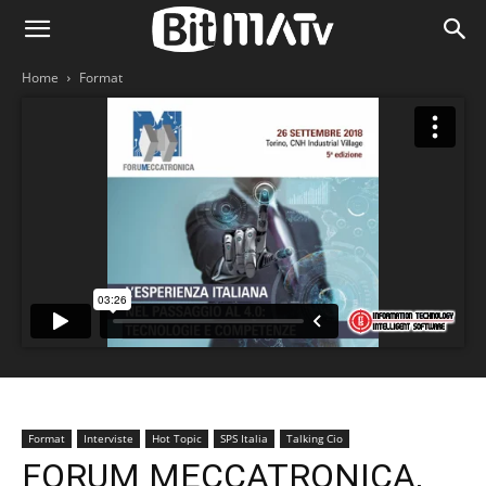
Home
Format
Format
Interviste
Hot Topic
SPS Italia
Talking Cio
FORUM MECCATRONICA,