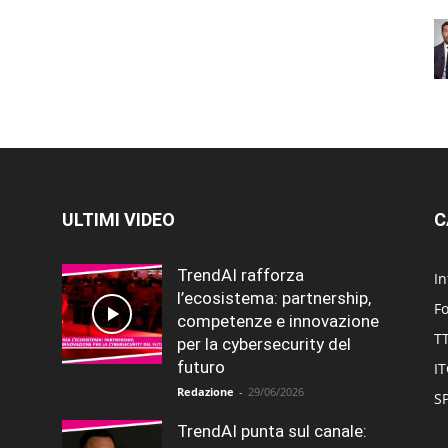
ULTIMI VIDEO
C
TrendAI rafforza
In
l’ecosistema: partnership,
F
competenze e innovazione
T
per la cybersecurity del
futuro
I
Redazione
-
29/06/2026
SP
TrendAI punta sul canale: