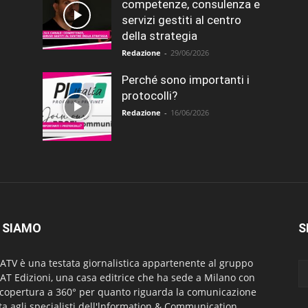
competenze, consulenza e
servizi gestiti al centro
della strategia
Redazione
-
29/06/2026
Perché sono importanti i
protocolli?
Redazione
-
16/06/2026
 SIAMO
S
ATV è una testata giornalistica appartenente al gruppo
AT Edizioni, una casa editrice che ha sede a Milano con
copertura a 360° per quanto riguarda la comunicazione
lta agli specialisti dell'lnformation & Communication