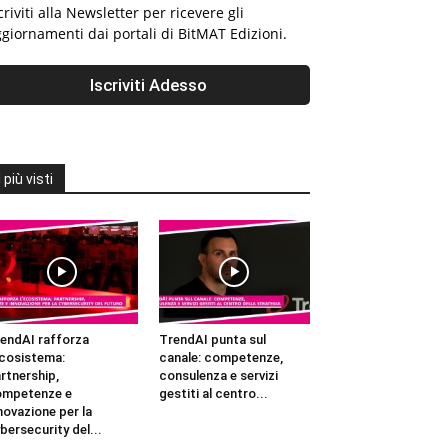
criviti alla Newsletter per ricevere gli
giornamenti dai portali di BitMAT Edizioni.
I più visti
endAI rafforza
TrendAI punta sul
ecosistema:
canale: competenze,
rtnership,
consulenza e servizi
ompetenze e
gestiti al centro...
novazione per la
bersecurity del...