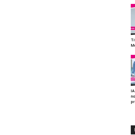
Ti
Mo
IA
no
pr