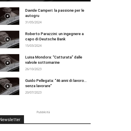
Davide Camperi: la passione per le
autogru
31/05/2024
Roberto Parazzini: un ingegnere a
capo di Deutsche Bank
15/03/2024
Luisa Mondora: “Catturata” dalle
valvole sottomarine
26/10/2023
Guido Pellegata: “46 anni di lavoro…
senza lavorare”
20/07/2023
Pubblicità
Newsletter