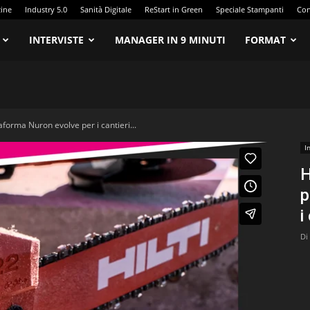
zine
Industry 5.0
Sanità Digitale
ReStart in Green
Speciale Stampanti
Con
INTERVISTE
MANAGER IN 9 MINUTI
FORMAT
aforma Nuron evolve per i cantieri...
I
H
p
i
Di