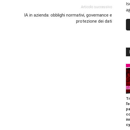
Is
Articolo successivo
ag
IA in azienda: obblighi normativi, governance e
protezione dei dati
Tr
l’
pa
c
in
cy