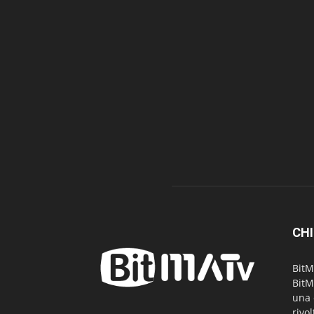
CHI
BitM
BitM
una 
rivo