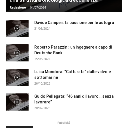
Redazione
-
04/07/2024
Davide Camperi: la passione per le autogru
31/05/2024
Roberto Parazzini: un ingegnere a capo di
Deutsche Bank
15/03/2024
Luisa Mondora: “Catturata” dalle valvole
sottomarine
26/10/2023
Guido Pellegata: “46 anni di lavoro… senza
lavorare”
20/07/2023
Pubblicità