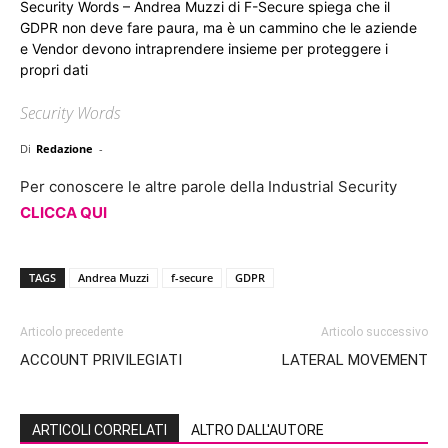
Security Words – Andrea Muzzi di F-Secure spiega che il
GDPR non deve fare paura, ma è un cammino che le aziende
e Vendor devono intraprendere insieme per proteggere i
propri dati
Security Words
Di
Redazione
-
Per conoscere le altre parole della Industrial Security
CLICCA QUI
TAGS
Andrea Muzzi
f-secure
GDPR
Articolo precedente
Articolo successivo
ACCOUNT PRIVILEGIATI
LATERAL MOVEMENT
ARTICOLI CORRELATI
ALTRO DALL'AUTORE