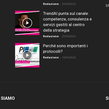
Redazione
-
29/06/2026
SP
TrendAI punta sul canale:
competenze, consulenza e
servizi gestiti al centro
della strategia
Redazione
-
29/06/2026
Perché sono importanti i
protocolli?
Redazione
-
16/06/2026
 SIAMO
S