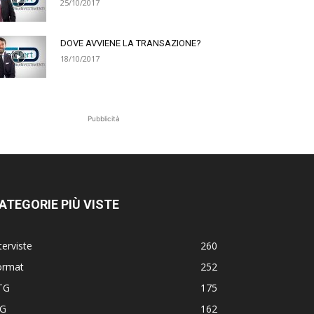
25/10/2017
DOVE AVVIENE LA TRANSAZIONE?
18/10/2017
Pubblicità
ATEGORIE PIÙ VISTE
terviste
260
ormat
252
TG
175
TG
162