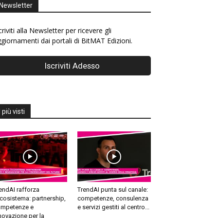
Newsletter
criviti alla Newsletter per ricevere gli
giornamenti dai portali di BitMAT Edizioni.
I più visti
endAI rafforza
TrendAI punta sul canale:
ecosistema: partnership,
competenze, consulenza
mpetenze e
e servizi gestiti al centro...
novazione per la