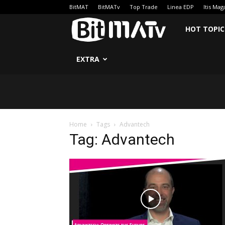
BitMAT
BitMATv
Top Trade
Linea EDP
Itis Mag
BitMATv
HOT TOPIC
EXTRA
Home
Tags
Advantech
Tag: Advantech