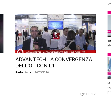
cy
Ti
Mo
ADVANTECH LA CONVERGENZA
DELL’OT CON L’IT
Redazione
-
26/05/2016
IA
no
pr
Pagina 1 di 2