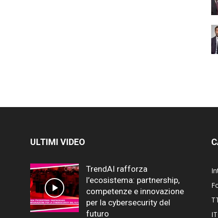
ULTIMI VIDEO
C
TrendAI rafforza
In
l’ecosistema: partnership,
F
competenze e innovazione
T
per la cybersecurity del
futuro
I