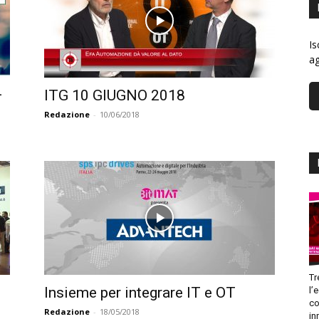
Is
ag
–
ITG 10 GIUGNO 2018
Redazione
-
10/06/2018
Tr
Insieme per integrare IT e OT
l’
co
Redazione
-
18/05/2018
in