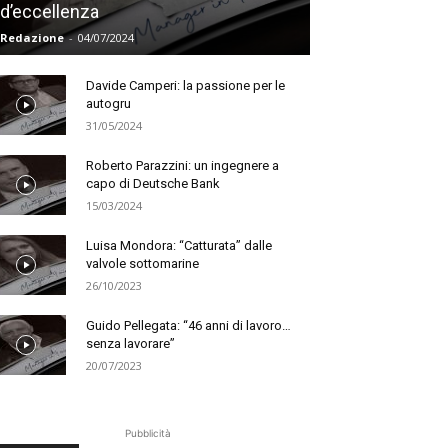
d’eccellenza
Redazione
-
04/07/2024
Davide Camperi: la passione per le
autogru
31/05/2024
Roberto Parazzini: un ingegnere a
capo di Deutsche Bank
15/03/2024
Luisa Mondora: “Catturata” dalle
valvole sottomarine
26/10/2023
Guido Pellegata: “46 anni di lavoro…
senza lavorare”
20/07/2023
Pubblicità