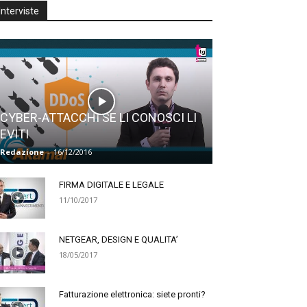
Interviste
CYBER-ATTACCHI SE LI CONOSCI LI
EVITI
Redazione
-
16/12/2016
FIRMA DIGITALE E LEGALE
11/10/2017
NETGEAR, DESIGN E QUALITA’
18/05/2017
Fatturazione elettronica: siete pronti?