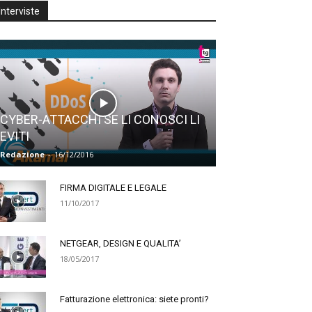
Interviste
CYBER-ATTACCHI SE LI CONOSCI LI
EVITI
Redazione
-
16/12/2016
FIRMA DIGITALE E LEGALE
11/10/2017
NETGEAR, DESIGN E QUALITA’
18/05/2017
Fatturazione elettronica: siete pronti?