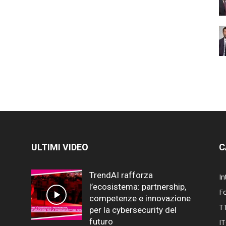
ULTIMI VIDEO
C
TrendAI rafforza
In
l’ecosistema: partnership,
F
competenze e innovazione
T
per la cybersecurity del
futuro
I