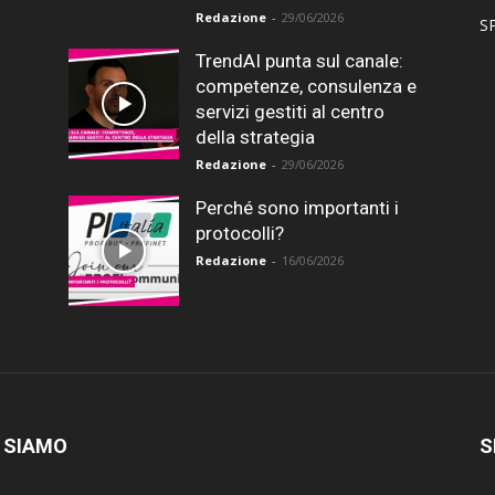
Redazione
-
29/06/2026
SP
TrendAI punta sul canale:
competenze, consulenza e
servizi gestiti al centro
della strategia
Redazione
-
29/06/2026
Perché sono importanti i
protocolli?
Redazione
-
16/06/2026
 SIAMO
S