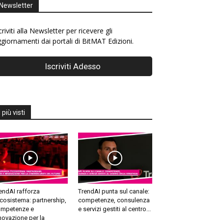
Newsletter
criviti alla Newsletter per ricevere gli
giornamenti dai portali di BitMAT Edizioni.
I più visti
endAI rafforza
TrendAI punta sul canale:
ecosistema: partnership,
competenze, consulenza
mpetenze e
e servizi gestiti al centro...
novazione per la