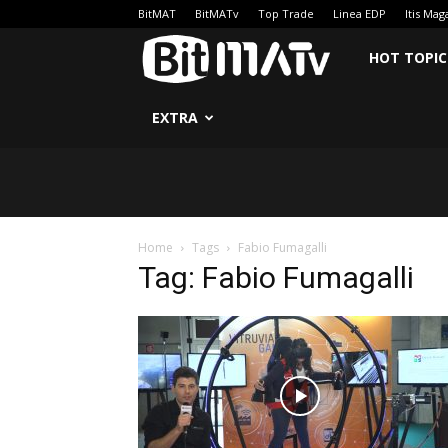
BitMAT
BitMATv
Top Trade
Linea EDP
Itis Mag
BitMATv
HOT TOPIC
EXTRA
Home
Tags
Fabio Fumagalli
Tag: Fabio Fumagalli