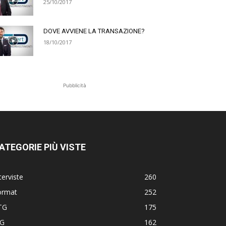
25/10/2017
DOVE AVVIENE LA TRANSAZIONE?
18/10/2017
Pubblicità
ATEGORIE PIÙ VISTE
terviste
260
ormat
252
TG
175
TG
162