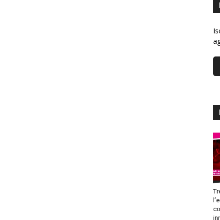
Is
ag
Tr
l’
co
in