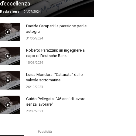
d’eccellenza
Redazione
-
04/07/2024
Davide Camperi: la passione per le
autogru
31/05/2024
Roberto Parazzini: un ingegnere a
capo di Deutsche Bank
15/03/2024
Luisa Mondora: “Catturata” dalle
valvole sottomarine
26/10/2023
Guido Pellegata: “46 anni di lavoro…
senza lavorare”
20/07/2023
Pubblicità