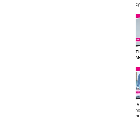
cy
Ti
Mo
IA
no
pr