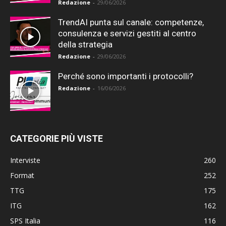
Redazione
-
29/06/2026
TrendAI punta sul canale: competenze,
consulenza e servizi gestiti al centro
della strategia
Redazione
-
29/06/2026
Perché sono importanti i protocolli?
Redazione
-
16/06/2026
CATEGORIE PIÙ VISTE
Interviste
260
Format
252
TTG
175
ITG
162
SPS Italia
116