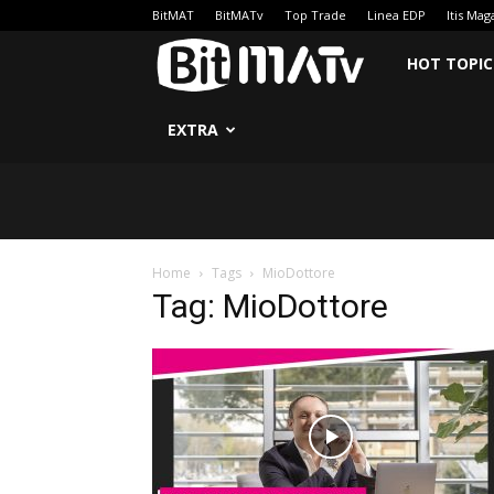
BitMAT
BitMATv
Top Trade
Linea EDP
Itis Mag
BitMATv
HOT TOPIC
EXTRA
Home
Tags
MioDottore
Tag: MioDottore