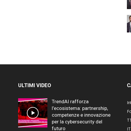
ULTIMI VIDEO
C
TrendAI rafforza
In
l’ecosistema: partnership,
F
competenze e innovazione
T
per la cybersecurity del
futuro
I