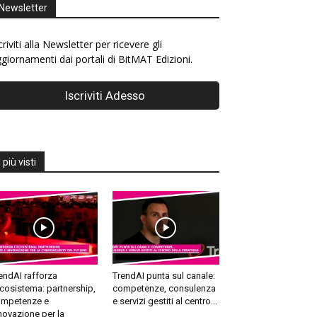
Newsletter
criviti alla Newsletter per ricevere gli
giornamenti dai portali di BitMAT Edizioni.
I più visti
endAI rafforza
TrendAI punta sul canale:
ecosistema: partnership,
competenze, consulenza
mpetenze e
e servizi gestiti al centro...
novazione per la