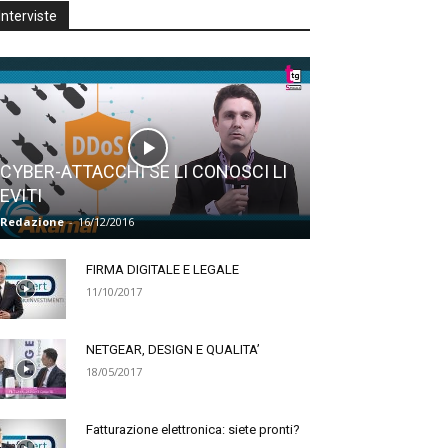
Interviste
CYBER-ATTACCHI SE LI CONOSCI LI
EVITI
Redazione
-
16/12/2016
FIRMA DIGITALE E LEGALE
11/10/2017
NETGEAR, DESIGN E QUALITA’
18/05/2017
Fatturazione elettronica: siete pronti?