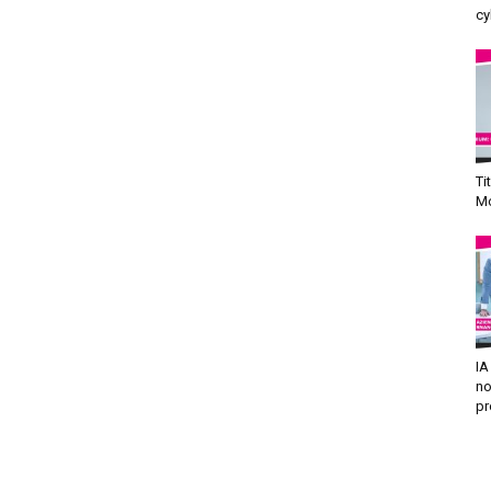
cy
Ti
Mo
IA
no
pr