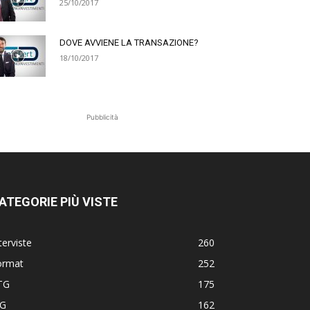
25/10/2017
DOVE AVVIENE LA TRANSAZIONE?
18/10/2017
Pubblicità
ATEGORIE PIÙ VISTE
terviste
260
ormat
252
TG
175
TG
162