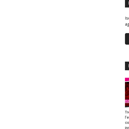
Is
ag
Tr
l’
co
in