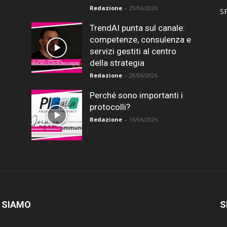
Redazione
-
29/06/2026
SP
TrendAI punta sul canale:
competenze, consulenza e
servizi gestiti al centro
della strategia
Redazione
-
29/06/2026
Perché sono importanti i
protocolli?
Redazione
-
16/06/2026
 SIAMO
S