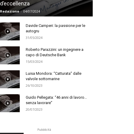
d’eccellenza
Redazione
-
04/07/2024
Davide Camperi: la passione per le
autogru
31/05/2024
Roberto Parazzini: un ingegnere a
capo di Deutsche Bank
15/03/2024
Luisa Mondora: “Catturata” dalle
valvole sottomarine
26/10/2023
Guido Pellegata: “46 anni di lavoro…
senza lavorare”
20/07/2023
Pubblicità