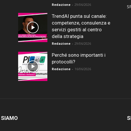
Redazione
-
29/06/2026
SP
TrendAI punta sul canale:
competenze, consulenza e
servizi gestiti al centro
della strategia
Redazione
-
29/06/2026
Perché sono importanti i
protocolli?
Redazione
-
16/06/2026
 SIAMO
S