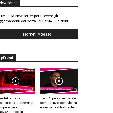
Newsletter
criviti alla Newsletter per ricevere gli
giornamenti dai portali di BitMAT Edizioni.
I più visti
endAI rafforza
TrendAI punta sul canale:
ecosistema: partnership,
competenze, consulenza
mpetenze e
e servizi gestiti al centro...
novazione per la