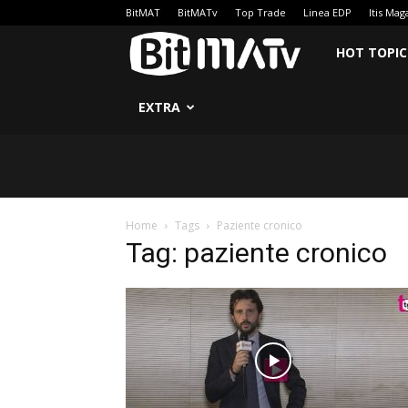
BitMAT
BitMATv
Top Trade
Linea EDP
Itis Mag
BitMATv
HOT TOPIC
EXTRA
Home
Tags
Paziente cronico
Tag: paziente cronico