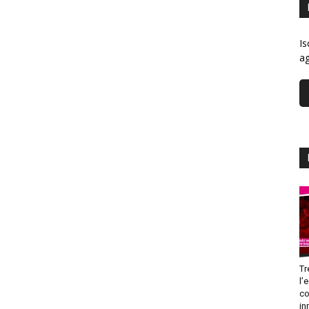
Is
ag
Tr
l’
co
in