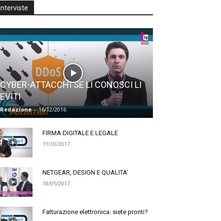
Interviste
CYBER-ATTACCHI SE LI CONOSCI LI
EVITI
Redazione
-
16/12/2016
FIRMA DIGITALE E LEGALE
11/10/2017
NETGEAR, DESIGN E QUALITA’
18/05/2017
Fatturazione elettronica: siete pronti?