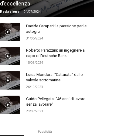
d’eccellenza
Redazione
-
04/07/2024
Davide Camperi: la passione per le
autogru
31/05/2024
Roberto Parazzini: un ingegnere a
capo di Deutsche Bank
15/03/2024
Luisa Mondora: “Catturata” dalle
valvole sottomarine
26/10/2023
Guido Pellegata: “46 anni di lavoro…
senza lavorare”
20/07/2023
Pubblicità