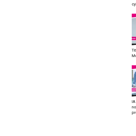
cy
Ti
Mo
IA
no
pr