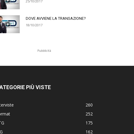
25/10/2017
DOVE AVVIENE LA TRANSAZIONE?
18/10/2017
Pubblicità
ATEGORIE PIÙ VISTE
terviste
260
ormat
252
TG
175
TG
162