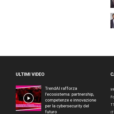
ULTIMI VIDEO
C
TrendAI rafforza
In
l’ecosistema: partnership,
F
competenze e innovazione
T
per la cybersecurity del
futuro
I