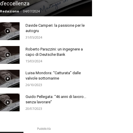
d’eccellenza
Redazione
-
04/07/2024
Davide Camperi: la passione per le
autogru
31/05/2024
Roberto Parazzini: un ingegnere a
capo di Deutsche Bank
15/03/2024
Luisa Mondora: “Catturata” dalle
valvole sottomarine
26/10/2023
Guido Pellegata: “46 anni di lavoro…
senza lavorare”
20/07/2023
Pubblicità