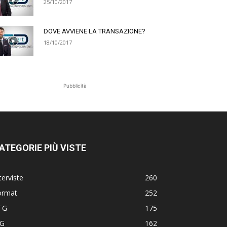
25/10/2017
DOVE AVVIENE LA TRANSAZIONE?
18/10/2017
Pubblicità
ATEGORIE PIÙ VISTE
terviste
260
ormat
252
TG
175
TG
162