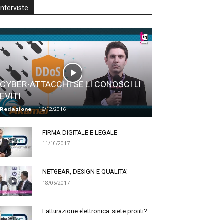
Interviste
CYBER-ATTACCHI SE LI CONOSCI LI
EVITI
Redazione
-
16/12/2016
FIRMA DIGITALE E LEGALE
11/10/2017
NETGEAR, DESIGN E QUALITA’
18/05/2017
Fatturazione elettronica: siete pronti?