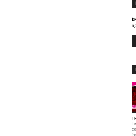
Is
ag
Tr
l’
co
in