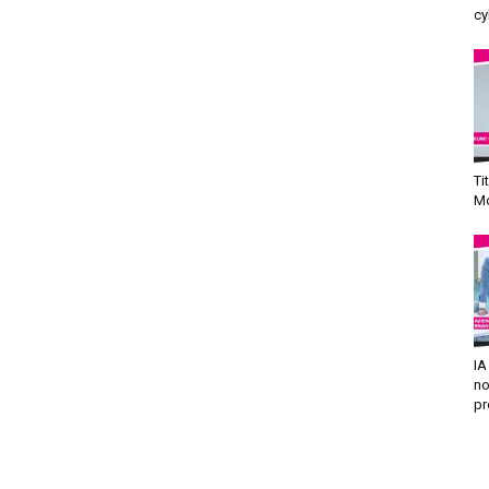
cy
Ti
Mo
IA
no
pr