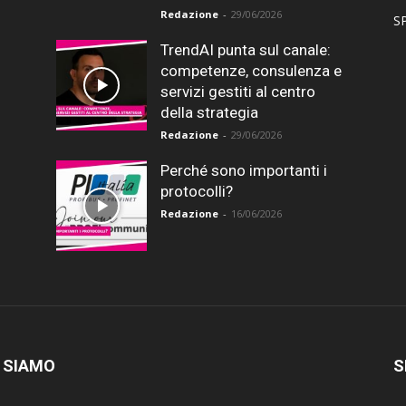
Redazione
-
29/06/2026
SP
TrendAI punta sul canale:
competenze, consulenza e
servizi gestiti al centro
della strategia
Redazione
-
29/06/2026
Perché sono importanti i
protocolli?
Redazione
-
16/06/2026
 SIAMO
S