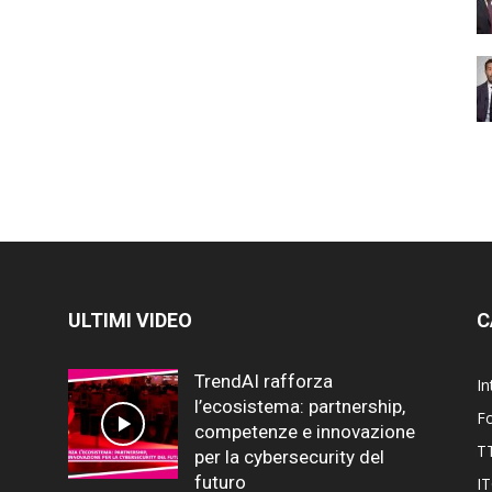
ULTIMI VIDEO
C
TrendAI rafforza
In
l’ecosistema: partnership,
F
competenze e innovazione
T
per la cybersecurity del
futuro
I