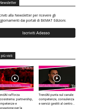
Newsletter
criviti alla Newsletter per ricevere gli
giornamenti dai portali di BitMAT Edizioni.
I più visti
endAI rafforza
TrendAI punta sul canale:
ecosistema: partnership,
competenze, consulenza
mpetenze e
e servizi gestiti al centro...
novazione per la