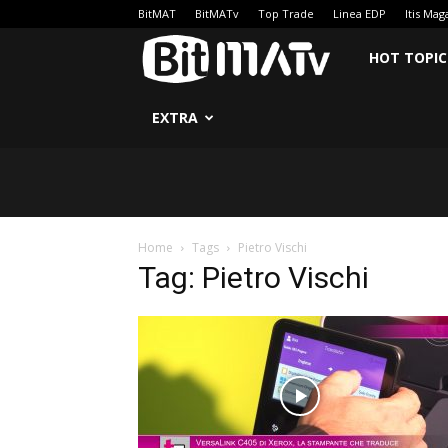
BitMAT
BitMATv
Top Trade
Linea EDP
Itis Mag
BitMATv
HOT TOPIC
EXTRA
Home
Tags
Pietro Vischi
Tag: Pietro Vischi