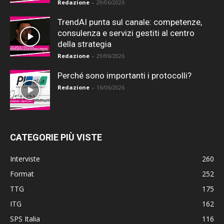
Redazione
-
29/06/2026
TrendAI punta sul canale: competenze,
consulenza e servizi gestiti al centro
della strategia
Redazione
-
29/06/2026
Perché sono importanti i protocolli?
Redazione
-
16/06/2026
CATEGORIE PIÙ VISTE
Interviste
260
Format
252
TTG
175
ITG
162
SPS Italia
116