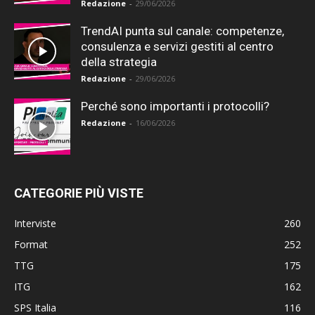
Redazione
-
29/06/2026
TrendAI punta sul canale: competenze,
consulenza e servizi gestiti al centro
della strategia
Redazione
-
29/06/2026
Perché sono importanti i protocolli?
Redazione
-
16/06/2026
CATEGORIE PIÙ VISTE
Interviste
260
Format
252
TTG
175
ITG
162
SPS Italia
116