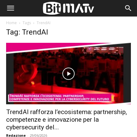
Home
Tags
TrendAI
Tag: TrendAI
TrendAI rafforza l’ecosistema: partnership,
competenze e innovazione per la
cybersecurity del...
Redazione
-
29/06/2026