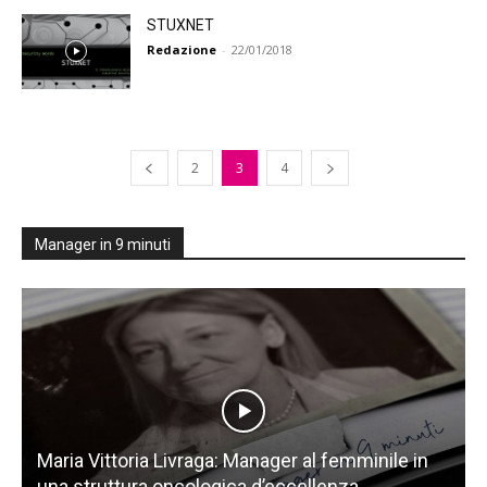
STUXNET
Redazione
-
22/01/2018
2
3
4
Manager in 9 minuti
Maria Vittoria Livraga: Manager al femminile in
una struttura oncologica d’eccellenza