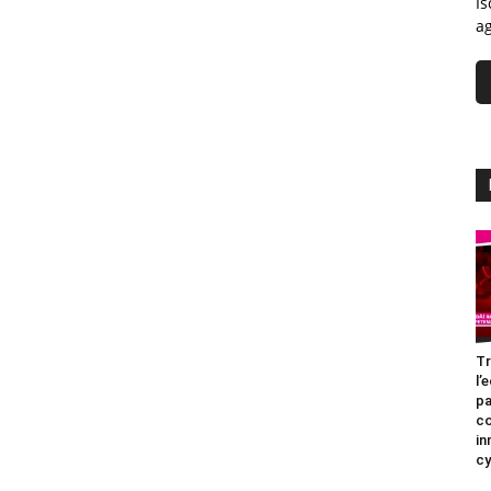
Is
ag
Tr
l’
pa
c
in
cy