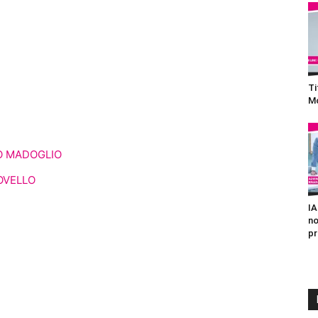
Ti
Mo
O MADOGLIO
OVELLO
IA
no
pr