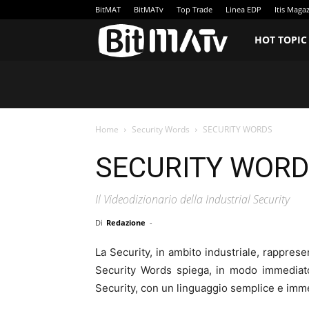
BitMAT
BitMATv
Top Trade
Linea EDP
Itis Maga
BitMATv
HOT TOPIC
Home
Security Words
SECURITY WORDS
SECURITY WOR
Il Videodizionario della Industrial Security
Di
Redazione
-
La Security, in ambito industriale, rapprese
Security Words spiega, in modo immediato, il
Security, con un linguaggio semplice e imm