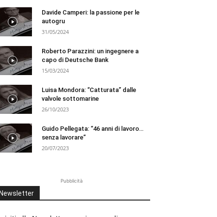
Davide Camperi: la passione per le
autogru
31/05/2024
Roberto Parazzini: un ingegnere a
capo di Deutsche Bank
15/03/2024
Luisa Mondora: “Catturata” dalle
valvole sottomarine
26/10/2023
Guido Pellegata: “46 anni di lavoro…
senza lavorare”
20/07/2023
Pubblicità
Newsletter