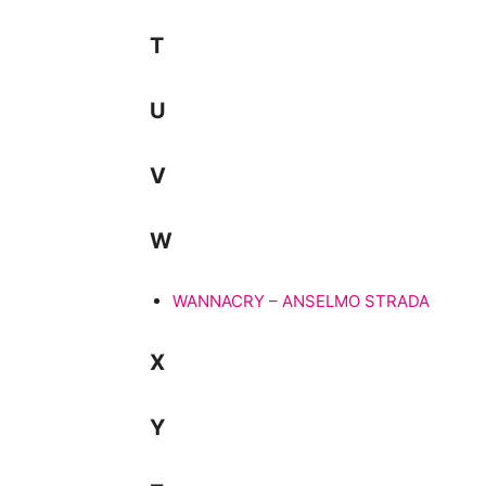
T
U
V
W
WANNACRY – ANSELMO STRADA
X
Y