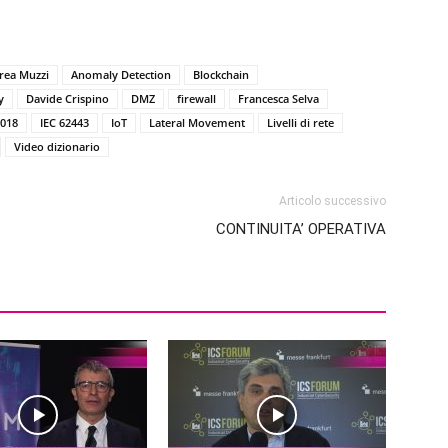
rea Muzzi
Anomaly Detection
Blockchain
y
Davide Crispino
DMZ
firewall
Francesca Selva
2018
IEC 62443
IoT
Lateral Movement
Livelli di rete
Video dizionario
Articolo successivo
CONTINUITA’ OPERATIVA