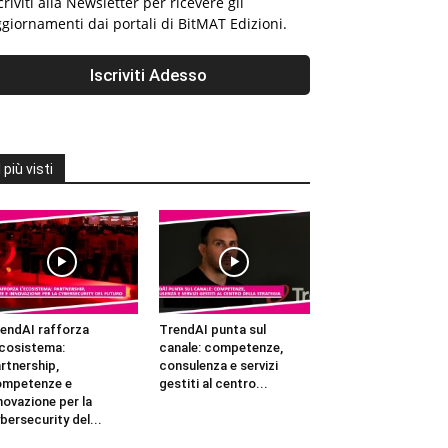
criviti alla Newsletter per ricevere gli
giornamenti dai portali di BitMAT Edizioni.
I più visti
endAI rafforza
TrendAI punta sul
ecosistema:
canale: competenze,
rtnership,
consulenza e servizi
ompetenze e
gestiti al centro...
novazione per la
bersecurity del...