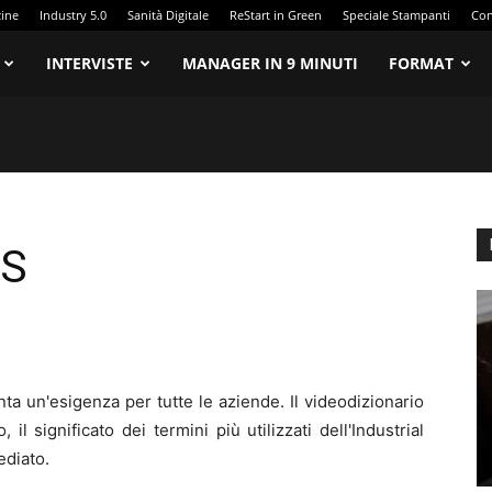
zine
Industry 5.0
Sanità Digitale
ReStart in Green
Speciale Stampanti
Con
INTERVISTE
MANAGER IN 9 MINUTI
FORMAT
DS
nta un'esigenza per tutte le aziende. Il videodizionario
 significato dei termini più utilizzati dell'Industrial
ediato.