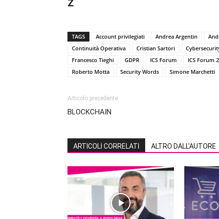
Z
TAGS
Account privilegiati
Andrea Argentin
And
Continuità Operativa
Cristian Sartori
Cybersecurit
Francesco Tieghi
GDPR
ICS Forum
ICS Forum 
Roberto Motta
Security Words
Simone Marchetti
Articolo precedente
BLOCKCHAIN
ARTICOLI CORRELATI
ALTRO DALL'AUTORE