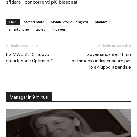
sfidare i concorrenti più blasonati
TAGS
ascend mate
Mobile World Congress
phablet
smartphone
tablet
'huawei'
Articolo precedente
Articolo successivo
LG MWC 2013: nuovo
Governance dell’IT: un
smartphone Optimus G
patrimonio indispensabile per
lo sviluppo aziendale
Manager in 9 minuti