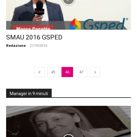
SMAU 2016 GSPED
Redazione
-
21/10/2016
45
46
47
Manager in 9 minuti