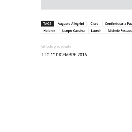
TAGS
Augusto Allegrini
Cisco
Confindustria Pa
Holonix
Jacopo Cassina
Lutech
Michele Festucc
Articolo precedente
TTG 1° DICEMBRE 2016