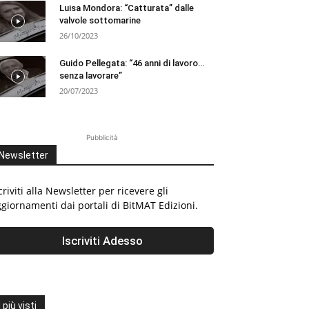
Luisa Mondora: “Catturata” dalle
valvole sottomarine
26/10/2023
Guido Pellegata: “46 anni di lavoro…
senza lavorare”
20/07/2023
Pubblicità
Newsletter
criviti alla Newsletter per ricevere gli
giornamenti dai portali di BitMAT Edizioni.
I più visti