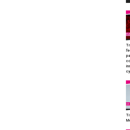
Tr
l’
pa
c
in
cy
Ti
Mo