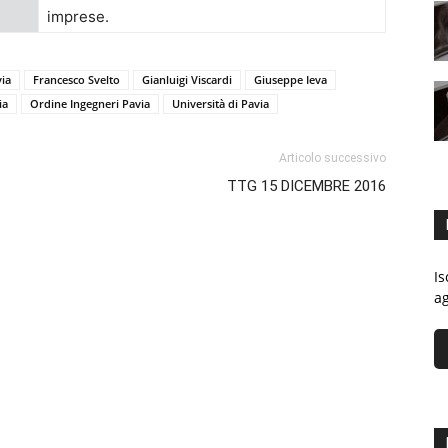
imprese.
via
Francesco Svelto
Gianluigi Viscardi
Giuseppe Ieva
ia
Ordine Ingegneri Pavia
Università di Pavia
Articolo successivo
TTG 15 DICEMBRE 2016
Is
ag