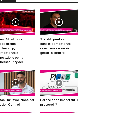
endAI rafforza
TrendAI punta sul
ecosistema:
canale: competenze,
rtnership,
consulenza e servizi
ompetenze e
gestiti al centro...
novazione per la
bersecurity del...
tanium: l’evoluzione del
Perché sono importanti i
tion Control
protocolli?