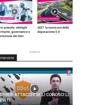
 in azienda: obblighi
2027: la nuova era della
rmativi, governance e
depurazione 5.0
otezione dei dati
Pubblicità
Interviste
CYBER-ATTACCHI SE LI CONOSCI LI
EVITI