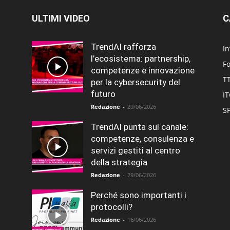
ULTIMI VIDEO
C
TrendAI rafforza
In
l’ecosistema: partnership,
F
competenze e innovazione
T
per la cybersecurity del
futuro
I
Redazione
-
29/06/2026
SP
TrendAI punta sul canale:
competenze, consulenza e
servizi gestiti al centro
della strategia
Redazione
-
29/06/2026
Perché sono importanti i
protocolli?
Redazione
-
16/06/2026