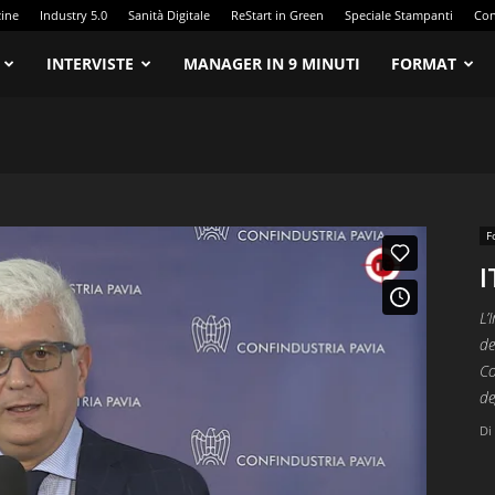
zine
Industry 5.0
Sanità Digitale
ReStart in Green
Speciale Stampanti
Con
INTERVISTE
MANAGER IN 9 MINUTI
FORMAT
F
I
L’
de
Co
de
Di