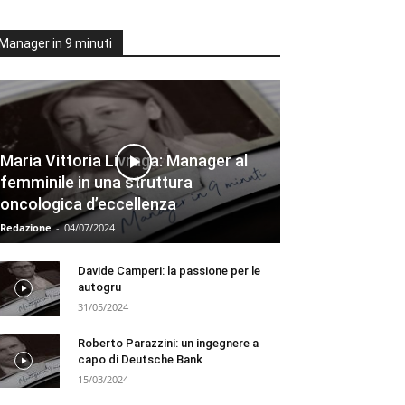
Manager in 9 minuti
Maria Vittoria Livraga: Manager al
femminile in una struttura
oncologica d’eccellenza
Redazione
-
04/07/2024
Davide Camperi: la passione per le
autogru
31/05/2024
Roberto Parazzini: un ingegnere a
capo di Deutsche Bank
15/03/2024