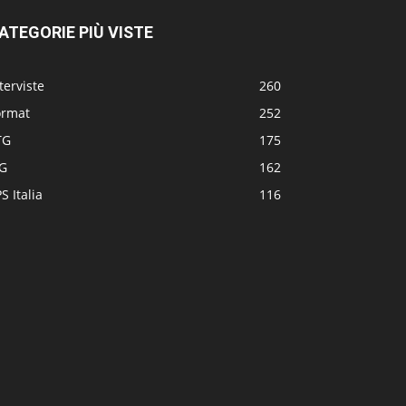
ATEGORIE PIÙ VISTE
terviste
260
ormat
252
TG
175
TG
162
S Italia
116