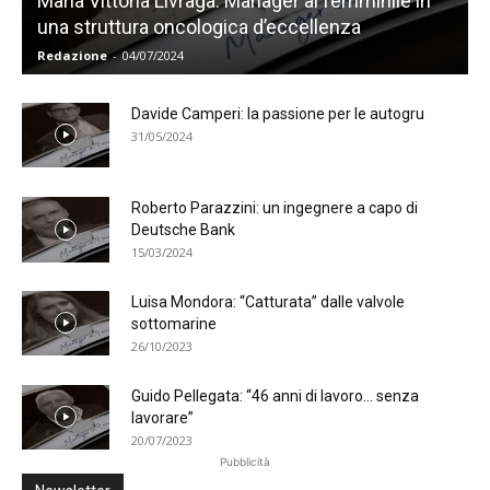
Maria Vittoria Livraga: Manager al femminile in
una struttura oncologica d’eccellenza
Redazione
-
04/07/2024
Davide Camperi: la passione per le autogru
31/05/2024
Roberto Parazzini: un ingegnere a capo di
Deutsche Bank
15/03/2024
Luisa Mondora: “Catturata” dalle valvole
sottomarine
26/10/2023
Guido Pellegata: “46 anni di lavoro… senza
lavorare”
20/07/2023
Pubblicità