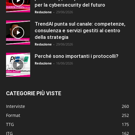
per la cybersecurity del futuro
Redazione
-
29/06/2026
TrendAI punta sul canale: competenze,
consulenza e servizi gestiti al centro
della strategia
Redazione
-
29/06/2026
Perché sono importanti i protocolli?
Redazione
-
16/06/2026
CATEGORIE PIÙ VISTE
Interviste
260
Format
252
TTG
175
ITG
162