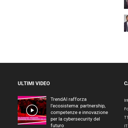
ULTIMI VIDEO
C
TrendAI rafforza
In
l’ecosistema: partnership,
F
competenze e innovazione
T
per la cybersecurity del
futuro
I