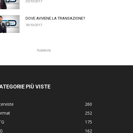
25/10/2017
DOVE AVVIENE LA TRANSAZIONE?
18/10/2017
Pubblicità
ATEGORIE PIÙ VISTE
terviste
260
ormat
252
TG
175
TG
162