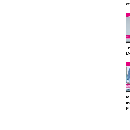
cy
Ti
Mo
IA
no
pr