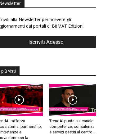
Newsletter
criviti alla Newsletter per ricevere gli
giornamenti dai portali di BitMAT Edizioni.
I più visti
endAI rafforza
TrendAI punta sul canale:
ecosistema: partnership,
competenze, consulenza
mpetenze e
e servizi gestiti al centro...
novazione per la