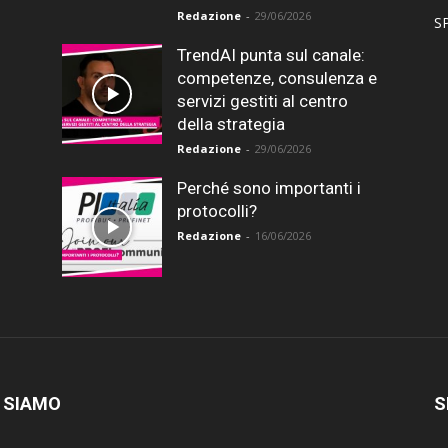
Redazione
-
29/06/2026
SP
TrendAI punta sul canale:
competenze, consulenza e
servizi gestiti al centro
della strategia
Redazione
-
29/06/2026
Perché sono importanti i
protocolli?
Redazione
-
16/06/2026
 SIAMO
S