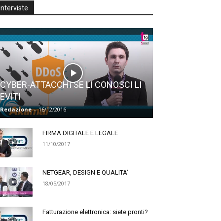
Interviste
CYBER-ATTACCHI SE LI CONOSCI LI
EVITI
Redazione
-
16/12/2016
FIRMA DIGITALE E LEGALE
11/10/2017
NETGEAR, DESIGN E QUALITA’
18/05/2017
Fatturazione elettronica: siete pronti?