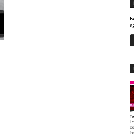
Is
ag
Tr
l’
co
in