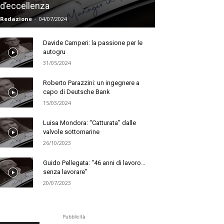
d’eccellenza
Redazione
-
04/07/2024
Davide Camperi: la passione per le
autogru
31/05/2024
Roberto Parazzini: un ingegnere a
capo di Deutsche Bank
15/03/2024
Luisa Mondora: “Catturata” dalle
valvole sottomarine
26/10/2023
Guido Pellegata: “46 anni di lavoro…
senza lavorare”
20/07/2023
Pubblicità