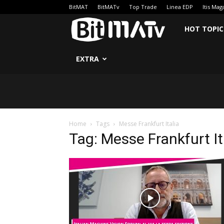
BitMAT
BitMATv
Top Trade
Linea EDP
Itis Mag
BitMATv
HOT TOPIC
EXTRA
Home
Tags
Messe Frankfurt Italia
Tag: Messe Frankfurt It