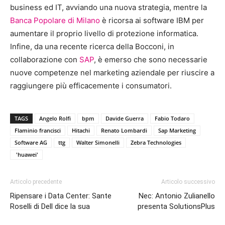
business ed IT, avviando una nuova strategia, mentre la
Banca Popolare di Milano
è ricorsa ai software IBM per
aumentare il proprio livello di protezione informatica.
Infine, da una recente ricerca della Bocconi, in
collaborazione con
SAP
, è emerso che sono necessarie
nuove competenze nel marketing aziendale per riuscire a
raggiungere più efficacemente i consumatori.
TAGS
Angelo Rolfi
bpm
Davide Guerra
Fabio Todaro
Flaminio francisci
Hitachi
Renato Lombardi
Sap Marketing
Software AG
ttg
Walter Simonelli
Zebra Technologies
'huawei'
Articolo precedente
Articolo successivo
Ripensare i Data Center: Sante
Nec: Antonio Zulianello
Roselli di Dell dice la sua
presenta SolutionsPlus