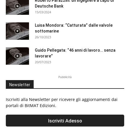
Roberto Parazzini: un ingegnere a capo di
Deutsche Bank
15/03/2024
Luisa Mondora: “Catturata” dalle valvole
sottomarine
26/10/2023
Guido Pellegata: “46 anni di lavoro… senza
lavorare”
20/07/2023
Pubblicità
Newsletter
Iscriviti alla Newsletter per ricevere gli aggiornamenti dai
portali di BitMAT Edizioni.