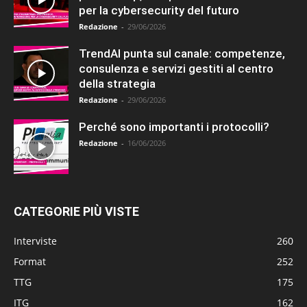
per la cybersecurity del futuro
Redazione
-
29/06/2026
TrendAI punta sul canale: competenze,
consulenza e servizi gestiti al centro
della strategia
Redazione
-
29/06/2026
Perché sono importanti i protocolli?
Redazione
-
16/06/2026
CATEGORIE PIÙ VISTE
Interviste
260
Format
252
TTG
175
ITG
162