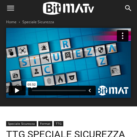
Home
Speciale Sicurezza
Speciale Sicurezza
Format
TTG
TTG SPECIALE SICUREZZA