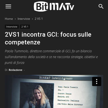
Home
Interviste
2 VS 1
Interviste
2 VS 1
2VS1 incontra GCI: focus sulle
competenze
Paola Tummolo, direttore commerciale di GCI, fa un bilancio
sull’andamento della società e ce ne racconta strategie, obiettivi e
punti di forza
Di
Redazione
-