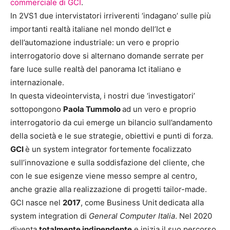
commerciale di GCI
.
In 2VS1 due intervistatori irriverenti ‘indagano’ sulle più
importanti realtà italiane nel mondo dell’Ict e
dell’automazione industriale: un vero e proprio
interrogatorio dove si alternano domande serrate per
fare luce sulle realtà del panorama Ict italiano e
internazionale.
In questa videointervista, i nostri due ‘investigatori’
sottopongono
Paola Tummolo
ad un vero e proprio
interrogatorio da cui emerge un bilancio sull’andamento
della società e le sue strategie, obiettivi e punti di forza.
GCI
è un system integrator fortemente focalizzato
sull’innovazione e sulla soddisfazione del cliente, che
con le sue esigenze viene messo sempre al centro,
anche grazie alla realizzazione di progetti tailor-made.
GCI nasce nel
2017
, come Business Unit
dedicata alla
system integration di
General Computer Italia
. Nel 2020
diventa
totalmente indipenden
te
e inizia il suo percorso