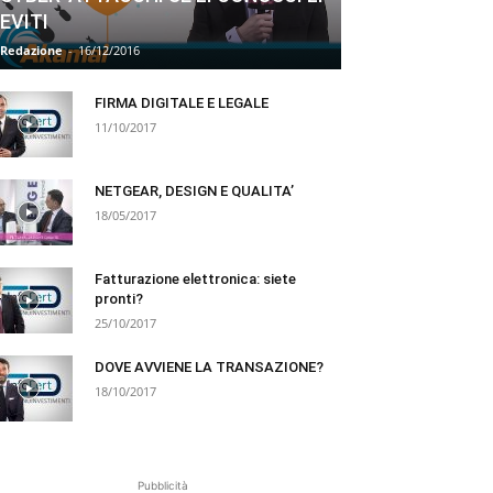
EVITI
Redazione
-
16/12/2016
FIRMA DIGITALE E LEGALE
11/10/2017
NETGEAR, DESIGN E QUALITA’
18/05/2017
Fatturazione elettronica: siete
pronti?
25/10/2017
DOVE AVVIENE LA TRANSAZIONE?
18/10/2017
Pubblicità