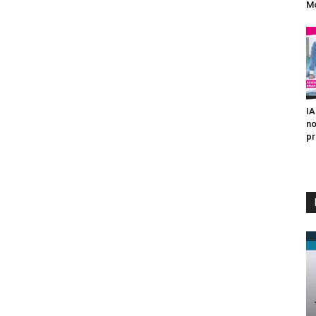
Mo
IA
no
pr