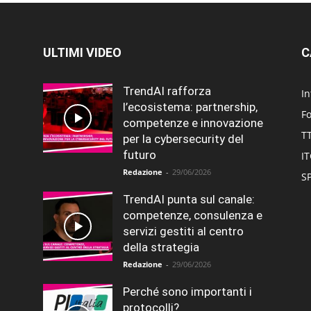
ULTIMI VIDEO
C
TrendAI rafforza
In
l’ecosistema: partnership,
F
competenze e innovazione
T
per la cybersecurity del
futuro
I
Redazione
-
29/06/2026
SP
TrendAI punta sul canale:
competenze, consulenza e
servizi gestiti al centro
della strategia
Redazione
-
29/06/2026
Perché sono importanti i
protocolli?