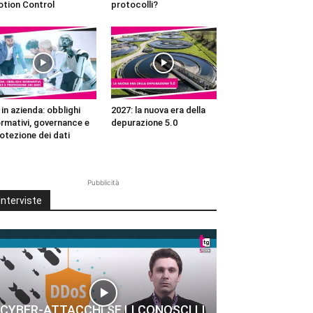
tion Control
protocolli?
 in azienda: obblighi
2027: la nuova era della
rmativi, governance e
depurazione 5.0
otezione dei dati
Pubblicità
Interviste
CYBER-ATTACCHI SE LI CONOSCI LI