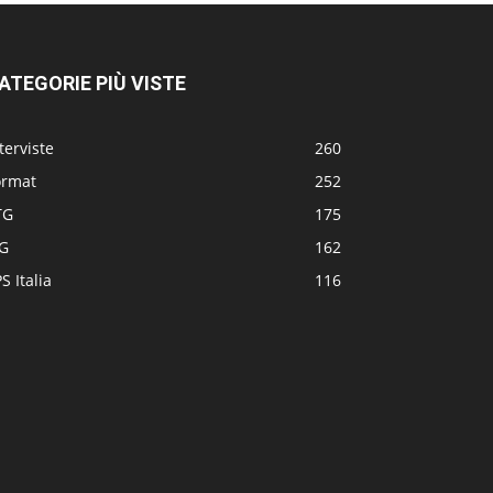
ATEGORIE PIÙ VISTE
terviste
260
ormat
252
TG
175
TG
162
S Italia
116