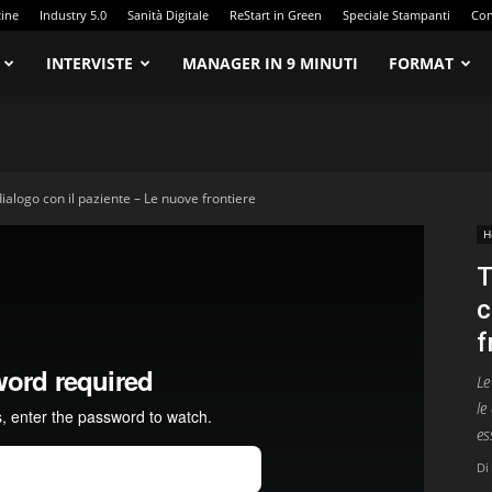
zine
Industry 5.0
Sanità Digitale
ReStart in Green
Speciale Stampanti
Con
INTERVISTE
MANAGER IN 9 MINUTI
FORMAT
dialogo con il paziente – Le nuove frontiere
H
T
c
f
Le
le
es
Di