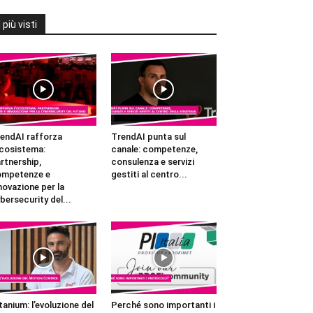
I più visti
endAI rafforza
TrendAI punta sul
ecosistema:
canale: competenze,
rtnership,
consulenza e servizi
ompetenze e
gestiti al centro...
novazione per la
bersecurity del...
tanium: l’evoluzione del
Perché sono importanti i