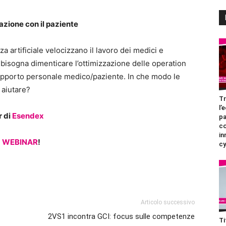
zione con il paziente
nza artificiale velocizzano il lavoro dei medici e
 bisogna dimenticare l’ottimizzazione delle operation
 rapporto personale medico/paziente. In che modo le
 aiutare?
Tr
l’
r di
Esendex
pa
c
in
L WEBINAR
!
cy
Articolo successivo
2VS1 incontra GCI: focus sulle competenze
Ti