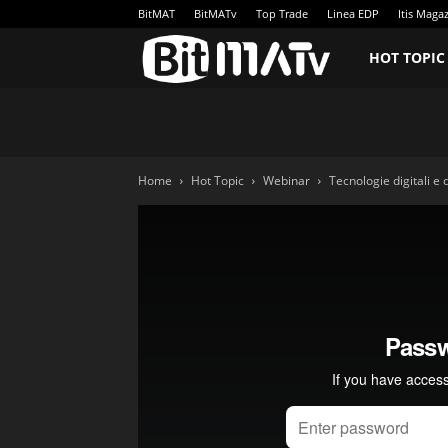
BitMAT
BitMATv
Top Trade
Linea EDP
Itis Maga
BitMATv
HOT TOPIC
Home
Hot Topic
Webinar
Tecnologie digitali e 