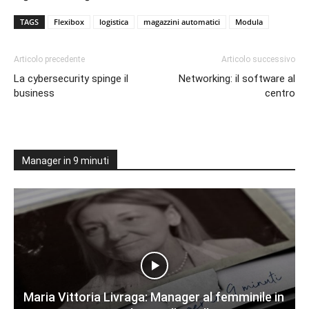
TAGS
Flexibox
logistica
magazzini automatici
Modula
Articolo precedente
Articolo successivo
La cybersecurity spinge il
Networking: il software al
business
centro
Manager in 9 minuti
Maria Vittoria Livraga: Manager al femminile in