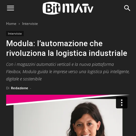
Home
Interviste
Interviste
Modula: l’automazione che
rivoluziona la logistica industriale
Con i magazzini automatici verticali e la nuova piattaforma
Flexibox, Modula guida le imprese verso una logistica più intelligente,
digitale e sostenibile
Di
Redazione
-