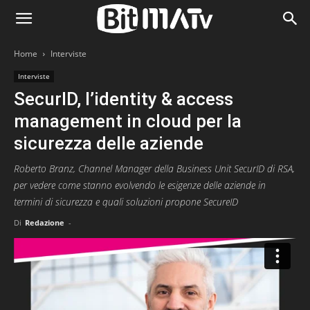
Home
Interviste
Interviste
SecurID, l’identity & access
management in cloud per la
sicurezza delle aziende
Roberto Branz, Channel Manager della Business Unit SecurID di RSA,
per vedere come stanno evolvendo le esigenze delle aziende in
termini di sicurezza e quali soluzioni propone SecureID
Di
Redazione
-