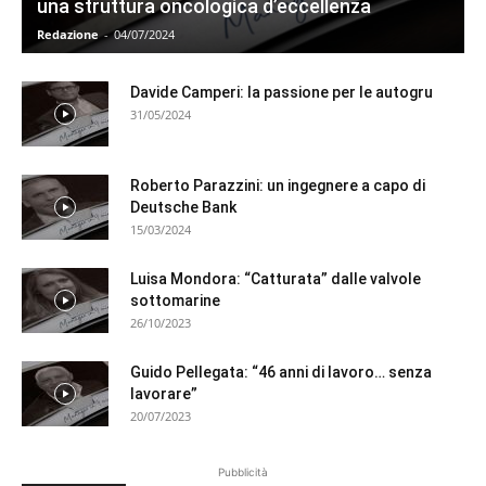
una struttura oncologica d’eccellenza
Redazione
-
04/07/2024
Davide Camperi: la passione per le autogru
31/05/2024
Roberto Parazzini: un ingegnere a capo di
Deutsche Bank
15/03/2024
Luisa Mondora: “Catturata” dalle valvole
sottomarine
26/10/2023
Guido Pellegata: “46 anni di lavoro… senza
lavorare”
20/07/2023
Pubblicità