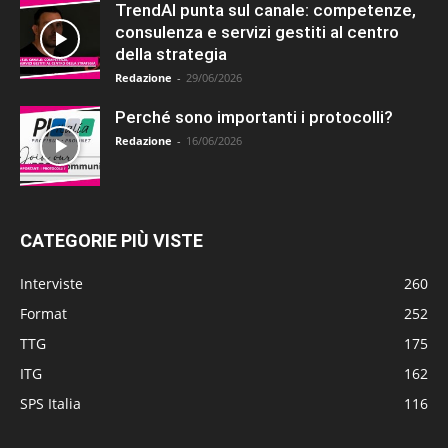
TrendAI punta sul canale: competenze,
consulenza e servizi gestiti al centro
della strategia
Redazione
-
29/06/2026
Perché sono importanti i protocolli?
Redazione
-
16/06/2026
CATEGORIE PIÙ VISTE
Interviste
260
Format
252
TTG
175
ITG
162
SPS Italia
116