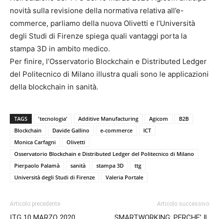
novità sulla revisione della normativa relativa all’e-
commerce, parliamo della nuova Olivetti e l’Università
degli Studi di Firenze spiega quali vantaggi porta la
stampa 3D in ambito medico.
Per finire, l’Osservatorio Blockchain e Distributed Ledger
del Politecnico di Milano illustra quali sono le applicazioni
della blockchain in sanità.
TAGS
'tecnologia'
Additive Manufacturing
Agicom
B2B
Blockchain
Davide Gallino
e-commerce
ICT
Monica Carfagni
Olivetti
Osservatorio Blockchain e Distributed Ledger del Politecnico di Milano
Pierpaolo Palamà
sanità
stampa 3D
ttg
Università degli Studi di Firenze
Valeria Portale
Articolo precedente
Articolo successivo
ITG 10 MARZO 2020
SMARTWORKING: PERCHE’ IL